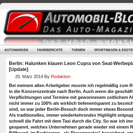
AUTOMARKEN
FAHRBERICHTE
THEMEN
SPORTWAGEN & EXOTE
Berlin: Halunken klauen Leon Cupra von Seat-Werbepl
[Update]
20. März 2014
By
Redaktion
Bei meinem alten Arbeitgeber musste ich regelmäßig zum 
in die Konzernzentrale nach Berlin. Auch wenn die geschäft
Verpflichtungen und Termine mit gewonnenem zeitlichem A
nicht immer zu 100% als wirklich tiefenentspannt zu bezeic
sind, so war jeder Berlin-Besuch doch immer etwas Besond
Als traditionelles, immer wiederkehrendes Highlight entpup
schnell die Fahrt mit dem Taxi durch die City. So war ich i
gespannt, welches Unternehmen gerade wieder mit einem R
Billboard, im Fachjargon „als Riesenposter“ bezeichnet, am