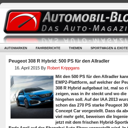
AUTOMARKEN
FAHRBERICHTE
THEMEN
SPORTWAGEN & EXOTE
Peugeot 308 R Hybrid: 500 PS für den Allradler
16. April 2015
By
Robert Krippgans
Mit den 500 PS für den Allradler kan
EMP2-Plattform, auf welcher der Pe
308 R Hybrid aufgebaut ist, mal so ri
zeigen, was in ihr steckt und wo die
hingehen soll. Auf der IAA 2013 wur
schon das 270 PS starke Peugeot 30
Concept Car vorgestellt. Dass da ab
viel mehr geht, beweisen die Ingeni
jetzt mit dem frischen Hybrid-Sportle
Ende April auf der Shanghai Auto Show vorgestellt wird. In