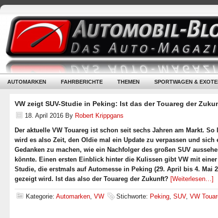
AUTOMARKEN
FAHRBERICHTE
THEMEN
SPORTWAGEN & EXOTE
VW zeigt SUV-Studie in Peking: Ist das der Touareg der Zuku
18. April 2016
By
Robert Krippgans
Der aktuelle VW Touareg ist schon seit sechs Jahren am Markt. So
wird es also Zeit, den Oldie mal ein Update zu verpassen und sich
Gedanken zu machen, wie ein Nachfolger des großen SUV ausseh
könnte. Einen ersten Einblick hinter die Kulissen gibt VW mit eine
Studie, die erstmals auf Automesse in Peking (29. April bis 4. Mai 
gezeigt wird. Ist das also der Touareg der Zukunft?
[Weiterlesen…]
Kategorie:
Automarken
,
VW
Stichworte:
Peking
,
SUV
,
VW Touar