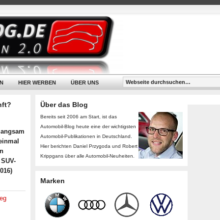
N
HIER WERBEN
ÜBER UNS
nft?
Über das Blog
Bereits seit 2006 am Start, ist das
Automobil-Blog heute eine der wichtigsten
 langsam
Automobil-Publikationen in Deutschland.
 einmal
Hier berichten Daniel Przygoda und Robert
en
Krippgans über alle Automobil-Neuheiten.
r SUV-
2016)
Marken
eg