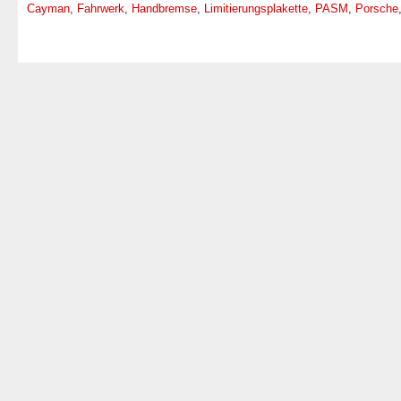
Cayman
,
Fahrwerk
,
Handbremse
,
Limitierungsplakette
,
PASM
,
Porsche