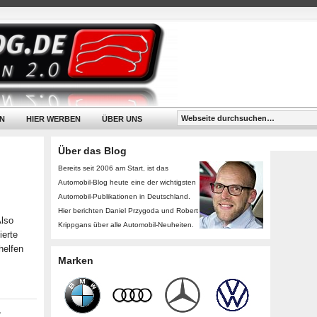
N
HIER WERBEN
ÜBER UNS
Über das Blog
Bereits seit 2006 am Start, ist das
Automobil-Blog heute eine der wichtigsten
Automobil-Publikationen in Deutschland.
Hier berichten Daniel Przygoda und Robert
Also
Krippgans über alle Automobil-Neuheiten.
ierte
helfen
Marken
,