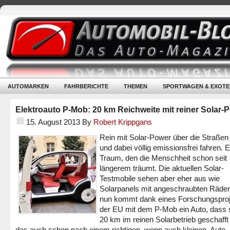
AUTOMARKEN
FAHRBERICHTE
THEMEN
SPORTWAGEN & EXOTE
Elektroauto P-Mob: 20 km Reichweite mit reiner Solar-
15. August 2013
By
Robert Krippgans
Rein mit Solar-Power über die Straßen 
und dabei völlig emissionsfrei fahren. E
Traum, den die Menschheit schon seit
längerem träumt. Die aktuellen Solar-
Testmobile sehen aber eher aus wie
Solarpanels mit angeschraubten Räde
nun kommt dank eines Forschungspro
der EU mit dem P-Mob ein Auto, dass
20 km im reinen Solarbetrieb geschafft
das auch schon nach einem richtigen, wenn auch kleinen, Auto