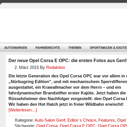
AUTOMARKEN
FAHRBERICHTE
THEMEN
SPORTWAGEN & EXOTE
Der neue Opel Corsa E OPC: die ersten Fotos aus Genf
2. März 2015
By
Redaktion
Die letzte Generation des Opel Corsa OPC war vor allem in 
„Nürbugring Edition“, und mit mechanischem Sperrdifferen
ausgestattet, ein Krawallmacher vor dem Herrn – und ein
fahrdynamischer Brandstifter erster Kajüte. Jetzt haben die
Rüsselsheimer den Nachfolger vorgestellt: den Opel Corsa
Wir haben den Hot Hatch jetzt in freier Wildbahn erwischt!
[Weiterlesen…]
Kategorie:
Auto-Salon Genf
,
Editor´s Choice
,
Features
,
Opel
Stichworte:
Opel Corsa
,
Opel Corsa E OPC
,
Opel Corsa O