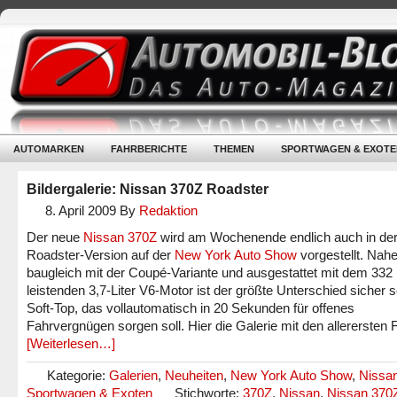
AUTOMARKEN
FAHRBERICHTE
THEMEN
SPORTWAGEN & EXOTE
Bildergalerie: Nissan 370Z Roadster
8. April 2009
By
Redaktion
Der neue
Nissan 370Z
wird am Wochenende endlich auch in de
Roadster-Version auf der
New York Auto Show
vorgestellt. Nah
baugleich mit der Coupé-Variante und ausgestattet mit dem 332
leistenden 3,7-Liter V6-Motor ist der größte Unterschied sicher s
Soft-Top, das vollautomatisch in 20 Sekunden für offenes
Fahrvergnügen sorgen soll. Hier die Galerie mit den allerersten 
[Weiterlesen…]
Kategorie:
Galerien
,
Neuheiten
,
New York Auto Show
,
Nissa
Sportwagen & Exoten
Stichworte:
370Z
,
Nissan
,
Nissan 370