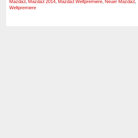
Mazda3
,
Mazda3 2014
,
Mazda3 Weltpremiere
,
Neuer Mazda3
,
Weltpremiere