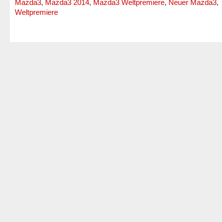
Mazda3
,
Mazda3 2014
,
Mazda3 Weltpremiere
,
Neuer Mazda3
,
Weltpremiere