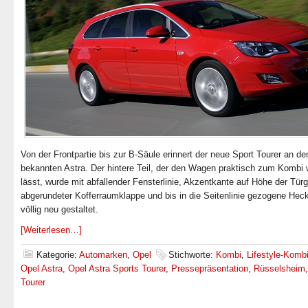
Von der Frontpartie bis zur B-Säule erinnert der neue Sport Tourer an de
bekannten Astra. Der hintere Teil, der den Wagen praktisch zum Kombi
lässt, wurde mit abfallender Fensterlinie, Akzentkante auf Höhe der Türgr
abgerundeter Kofferraumklappe und bis in die Seitenlinie gezogene Hec
völlig neu gestaltet.
[Weiterlesen…]
Kategorie:
Automarken
,
Opel
Stichworte:
Kombi
,
Lifestyle-Komb
Opel Astra
,
Opel Astra Sports Tourer
,
Pressepräsentation
,
Rüsselsheim
Tourer