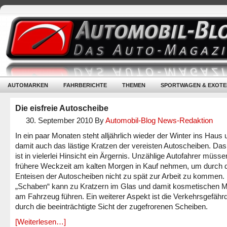
AUTOMARKEN
FAHRBERICHTE
THEMEN
SPORTWAGEN & EXOTE
Die eisfreie Autoscheibe
30. September 2010
By
Automobil-Blog News-Redaktion
In ein paar Monaten steht alljährlich wieder der Winter ins Haus 
damit auch das lästige Kratzen der vereisten Autoscheiben. D
ist in vielerlei Hinsicht ein Ärgernis. Unzählige Autofahrer müsse
frühere Weckzeit am kalten Morgen in Kauf nehmen, um durch 
Enteisen der Autoscheiben nicht zu spät zur Arbeit zu kommen.
„Schaben“ kann zu Kratzern im Glas und damit kosmetischen 
am Fahrzeug führen. Ein weiterer Aspekt ist die Verkehrsgefähr
durch die beeinträchtigte Sicht der zugefrorenen Scheiben.
[Weiterlesen…]