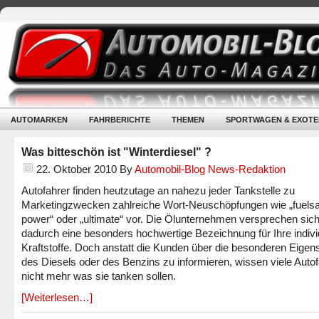
AUTOMARKEN
FAHRBERICHTE
THEMEN
SPORTWAGEN & EXOTE
Was bitteschön ist "Winterdiesel" ?
22. Oktober 2010
By
Automobil-Blog News-Redaktion
Autofahrer finden heutzutage an nahezu jeder Tankstelle zu
Marketingzwecken zahlreiche Wort-Neuschöpfungen wie „fuelsa
power“ oder „ultimate“ vor. Die Ölunternehmen versprechen sic
dadurch eine besonders hochwertige Bezeichnung für Ihre indivi
Kraftstoffe. Doch anstatt die Kunden über die besonderen Eigen
des Diesels oder des Benzins zu informieren, wissen viele Autof
nicht mehr was sie tanken sollen.
[Weiterlesen…]