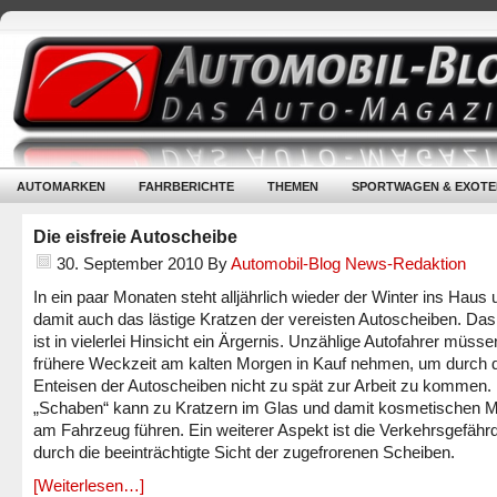
AUTOMARKEN
FAHRBERICHTE
THEMEN
SPORTWAGEN & EXOTE
Die eisfreie Autoscheibe
30. September 2010
By
Automobil-Blog News-Redaktion
In ein paar Monaten steht alljährlich wieder der Winter ins Haus 
damit auch das lästige Kratzen der vereisten Autoscheiben. D
ist in vielerlei Hinsicht ein Ärgernis. Unzählige Autofahrer müsse
frühere Weckzeit am kalten Morgen in Kauf nehmen, um durch 
Enteisen der Autoscheiben nicht zu spät zur Arbeit zu kommen.
„Schaben“ kann zu Kratzern im Glas und damit kosmetischen 
am Fahrzeug führen. Ein weiterer Aspekt ist die Verkehrsgefähr
durch die beeinträchtigte Sicht der zugefrorenen Scheiben.
[Weiterlesen…]