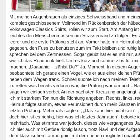
Mit meinen Augenbrauen als einziges Schweissband und mein
komplett geschlossenem Vollmond im Rückenbereich der hübs
Volkswagen Classics Shirts, rollen wir zum Start. Am Anfang ist 
leichtes den Menschenmassen am Strassenrand zu folgen. Es 
leerer und die erste Prüfung steht an. Vorher hatte mir Helmut al
gegeben, den Fuss zu benutzen zum im Takt bleiben und ruhig l
sprechen bei dem Zeitmessen. Sogar geübt hat er es mit mir, als
wie ich das Roadbook hielt. Um es kurz und schmerzlos für mic
machen. „Daaaaniel – zählst Du?“ Ja, Moment. In diesem Augen
beobachtete ich gerade einen Vogel, wie er aus einer kleinen Pf
neben dem Wagen trank. Schnell suchte ich nach meinem Telef
zu retten was bereits verloren war, die Prüfung war um und…Na
sagen wir einfach vorbei. An der nächsten Kreuzung angelangt, w
ich mit starkem Ton nun die Richtung angeben. Rechts, links, re
Helmut folgte stumm, etwas verunsichert durch mein Glänzen in
letzten Prüfung. Mehrmals sagte er, „Das kann hier nicht sein“. 
doch hier ist es richtig, hier was ich letztes Jahr auch“, betonte i
mehrfach. Was stimmte war jedoch, dieses wie vergangenes Ja
ich hier auch mit Getöse richtig falsch, trotz Navi und der Aufgab
dem klassischen Lamborghini mit dem neuen möglichst unauffäll