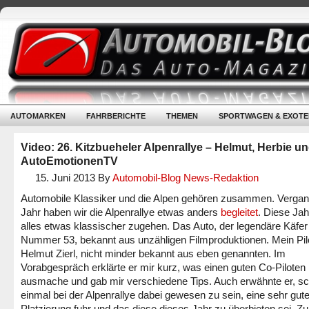
AUTOMARKEN
FAHRBERICHTE
THEMEN
SPORTWAGEN & EXOTE
Video: 26. Kitzbueheler Alpenrallye – Helmut, Herbie u
AutoEmotionenTV
15. Juni 2013
By
Automobil-Blog News-Redaktion
Automobile Klassiker und die Alpen gehören zusammen. Verga
Jahr haben wir die Alpenrallye etwas anders
begleitet
. Diese Jahr
alles etwas klassischer zugehen. Das Auto, der legendäre Käfer
Nummer 53, bekannt aus unzähligen Filmproduktionen. Mein Pil
Helmut Zierl, nicht minder bekannt aus eben genannten. Im
Vorabgespräch erklärte er mir kurz, was einen guten Co-Piloten
ausmache und gab mir verschiedene Tips. Auch erwähnte er, s
einmal bei der Alpenrallye dabei gewesen zu sein, eine sehr gut
Platzierung fuhr und das diese dieses Jahr zu überbieten sei. Z