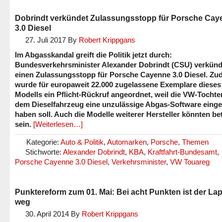
Dobrindt verkündet Zulassungsstopp für Porsche Cay
3.0 Diesel
27. Juli 2017
By
Robert Krippgans
Im Abgasskandal greift die Politik jetzt durch:
Bundesverkehrsminister Alexander Dobrindt (CSU) verkünd
einen Zulassungsstopp für Porsche Cayenne 3.0 Diesel. Z
wurde für europaweit 22.000 zugelassene Exemplare dieses
Modells ein Pflicht-Rückruf angeordnet, weil die VW-Tochter
dem Dieselfahrzeug eine unzulässige Abgas-Software einge
haben soll. Auch die Modelle weiterer Hersteller könnten be
sein.
[Weiterlesen…]
Kategorie:
Auto & Politik
,
Automarken
,
Porsche
,
Themen
Stichworte:
Alexander Dobrindt
,
KBA
,
Kraftfahrt-Bundesamt
,
Porsche Cayenne 3.0 Diesel
,
Verkehrsminister
,
VW Touareg
Punktereform zum 01. Mai: Bei acht Punkten ist der La
weg
30. April 2014
By
Robert Krippgans