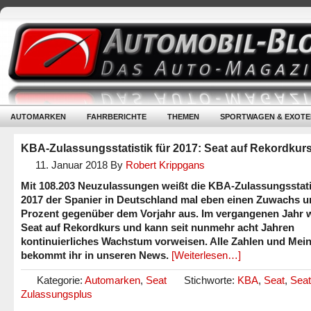
AUTOMARKEN
FAHRBERICHTE
THEMEN
SPORTWAGEN & EXOTE
KBA-Zulassungsstatistik für 2017: Seat auf Rekordkur
11. Januar 2018
By
Robert Krippgans
Mit 108.203 Neuzulassungen weißt die KBA-Zulassungsstatis
2017 der Spanier in Deutschland mal eben einen Zuwachs u
Prozent gegenüber dem Vorjahr aus. Im vergangenen Jahr 
Seat auf Rekordkurs und kann seit nunmehr acht Jahren
kontinuierliches Wachstum vorweisen. Alle Zahlen und Me
bekommt ihr in unseren News.
[Weiterlesen…]
Kategorie:
Automarken
,
Seat
Stichworte:
KBA
,
Seat
,
Seat
Zulassungsplus