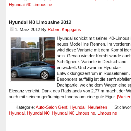
Hyundai i40 Limousine
Hyundai i40 Limousine 2012
1. März 2012
By
Robert Krippgans
Hyundai schickt mit seiner i40-Limousi
neues Modell ins Rennen. Im vorderen 
wird diese Variante mit dem Kombi ide
sein. Genau wie der Kombi wurde auch
Schrägheck-Variante in Deutschland
entwickelt. Und zwar im Hyundai-
Entwicklungszentrum in Rüsselsheim.
Besonders auffällig ist die sanft abfalle
Dachpartie, welche dem Wagen eine sp
Eleganz verleiht. Dank des Radstands von 2,77 m macht der W
auch mit seinem geräumigen Innenraum eine gute Figur.
[Weite
Kategorie:
Auto-Salon Genf
,
Hyundai
,
Neuheiten
Stichwor
Hyundai
,
Hyundai i40
,
Hyundai i40 Limousine
,
Limousine