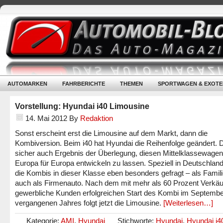
AUTOMARKEN
FAHRBERICHTE
THEMEN
SPORTWAGEN & EXOTE
Vorstellung: Hyundai i40 Limousine
14. Mai 2012
By
Redaktion
Sonst erscheint erst die Limousine auf dem Markt, dann die
Kombiversion. Beim i40 hat Hyundai die Reihenfolge geändert. 
sicher auch Ergebnis der Überlegung, diesen Mittelklassewagen
Europa für Europa entwickeln zu lassen. Speziell in Deutschland
die Kombis in dieser Klasse eben besonders gefragt – als Famil
auch als Firmenauto. Nach dem mit mehr als 60 Prozent Verkäu
gewerbliche Kunden erfolgreichen Start des Kombi im Septemb
vergangenen Jahres folgt jetzt die Limousine.
[Weiterlesen…]
Kategorie:
AMI
,
Hyundai
Stichworte:
Hyundai
,
Hyundai i4