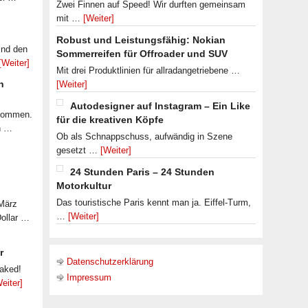
Zwei Finnen auf Speed! Wir durften gemeinsam
mit …
[Weiter]
Robust und Leistungsfähig: Nokian
ind den
Sommerreifen für Offroader und SUV
[Weiter]
Mit drei Produktlinien für allradangetriebene …
n
[Weiter]
Autodesigner auf Instagram – Ein Like
ekommen.
für die kreativen Köpfe
n …
Ob als Schnappschuss, aufwändig in Szene
gesetzt …
[Weiter]
24 Stunden Paris – 24 Stunden
Motorkultur
Das touristische Paris kennt man ja. Eiffel-Turm,
 März
…
[Weiter]
Dollar …
r
Datenschutzerklärung
eaked!
Impressum
eiter]