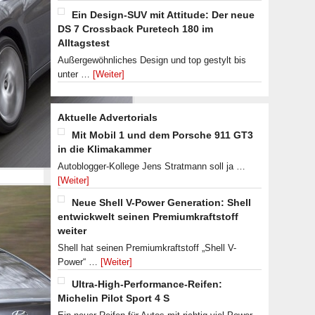
Ein Design-SUV mit Attitude: Der neue
DS 7 Crossback Puretech 180 im
Alltagstest
Außergewöhnliches Design und top gestylt bis
unter …
[Weiter]
Aktuelle Advertorials
Mit Mobil 1 und dem Porsche 911 GT3
in die Klimakammer
Autoblogger-Kollege Jens Stratmann soll ja …
[Weiter]
Neue Shell V-Power Generation: Shell
entwickwelt seinen Premiumkraftstoff
weiter
Shell hat seinen Premiumkraftstoff „Shell V-
Power“ …
[Weiter]
Ultra-High-Performance-Reifen:
Michelin Pilot Sport 4 S