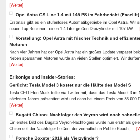
[Weiter]
Opel Astra GS Line 1.4 mit 145 PS im Fahrbericht (Facelift)
Erstmals gibt es ein stufenloses Automatikgetriebe im Opel Astra. Wir s
neuen Top-Benziner - einen 1.4 Liter großen Dreizylinder mit 107 kW …
Vorstellung: Opel Astra mit frischer Technik und effiziente
Motoren
Nach vier Jahren hat der Opel Astra hat ein großes Update verpasst b
Neben sparsamen Motoren wurde an vielen Stellen optimiert. Wir durfte
[Weiter]
Erlkönige und Insider-Stories:
Gerücht: Tesla Model 3 kostet nur die Hälfte des Model S
Tesla-CEO Elon Musk teilte via Twitter mit, dass das Tesla Model 3 im
nächsten Jahres präsentiert wird und dann bei einem Preis von 35.000 
[Weiter]
Bugatti Chiron: Nachfolger des Veyron wird noch schnelle
Ein erstes Bild des Bugatti Veyron-Nachfolgers wurde nun erstmals gel
Chiron soll der Nachfolger heißen, der vermutlich in Pebble Beach, …
[W
Porsche Boxster 2016 als Vierzylinder?