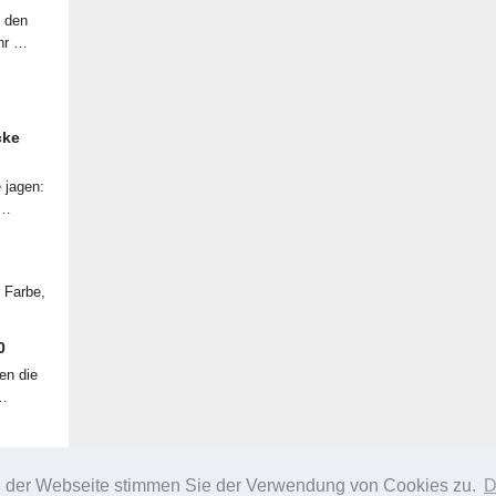
f den
ahr …
cke
 jagen:
 …
r Farbe,
0
en die
 …
g der Webseite stimmen Sie der Verwendung von Cookies zu.
D