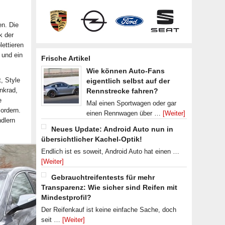
en. Die
k der
ettieren
 und ein
Frische Artikel
Wie können Auto-Fans
, Style
eigentlich selbst auf der
nkrad,
Rennstrecke fahren?
e
Mal einen Sportwagen oder gar
ordern.
einen Rennwagen über …
[Weiter]
ndlern
Neues Update: Android Auto nun in
übersichtlicher Kachel-Optik!
Endlich ist es soweit, Android Auto hat einen …
[Weiter]
Gebrauchtreifentests für mehr
Transparenz: Wie sicher sind Reifen mit
Mindestprofil?
Der Reifenkauf ist keine einfache Sache, doch
seit …
[Weiter]