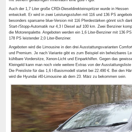
Auch der 1,7 Liter große CRDi-Dieseldirekteinspritzer wurde in Hessen
entwickelt. Er wird in zwei Leistungsstufen mit 116 und 136 PS angebot
besonders sparsame blue-Version mit 116 Pferdestärken gönnt sich dan
Start-/Stopp-Automatik nur 4,3 l Diesel auf 100 km. Zwei Benziner kompl
die Motorenpalette. Angeboten werden ein 1,6 Liter-Benziner mit 136 PS
178 PS leistender 2,0 Liter-Benziner.
Angeboten wird die Limousine in den drei Ausstattungsvarianten Comfort
und Premium. Je nach Variante gibt es zum Beispiel ein beheizbares Le
kühlbare Vordersitze, Xenon-Licht und Einparkhilfen. Gegen das gewiss
Kleingeld kann man noch viele weitere Extras von der Ausstattungsliste 
Die Preisliste für das 1,6 l-Basismodell startet bei 22.490 €. Bei den Hä
wird die Hyundai i40-Limousine ab dem 23. März zu bekommen sein.