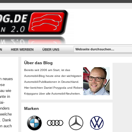
N
HIER WERBEN
ÜBER UNS
Über das Blog
Bereits seit 2006 am Start, ist das
Automobil-Blog heute eine der wichtigsten
in neues
Automobil-Publikationen in Deutschland.
ese
Hier berichten Daniel Przygoda und Robert
nau wie
Krippgans über alle Automobil-Neuheiten.
nte in
ai-
onders
Marken
, welche
t. Dank
en auch