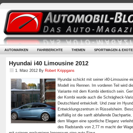
AUTOMARKEN
FAHRBERICHTE
THEMEN
SPORTWAGEN & EXOTE
Hyundai i40 Limousine 2012
1. März 2012
By
Robert Krippgans
Hyundai schickt mit seiner i40-Limousine e
Modell ins Rennen. Im vorderen Teil wird di
Variante mit dem Kombi identisch sein. Ge
der Kombi wurde auch die Schrägheck-Varia
Deutschland entwickelt. Und zwar im Hyund
Entwicklungszentrum in Rüsselsheim. Bes
auffällig ist die sanft abfallende Dachpartie
dem Wagen eine sportliche Eleganz verleih
des Radstands von 2,77 m macht der Wag
mit seinem geräumigen Innenraum eine gute Figur.