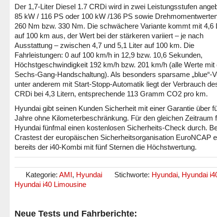
Der 1,7-Liter Diesel 1.7 CRDi wird in zwei Leistungsstufen ange
85 kW / 116 PS oder 100 kW /136 PS sowie Drehmomentwerte
260 Nm bzw. 330 Nm. Die schwächere Variante kommt mit 4,6 L
auf 100 km aus, der Wert bei der stärkeren variiert – je nach
Ausstattung – zwischen 4,7 und 5,1 Liter auf 100 km. Die
Fahrleistungen: 0 auf 100 km/h in 12,9 bzw. 10,6 Sekunden,
Höchstgeschwindigkeit 192 km/h bzw. 201 km/h (alle Werte mit 
Sechs-Gang-Handschaltung). Als besonders sparsame „blue“-V
unter anderem mit Start-Stopp-Automatik liegt der Verbrauch de
CRDi bei 4,3 Litern, entsprechende 113 Gramm CO2 pro km.
Hyundai gibt seinen Kunden Sicherheit mit einer Garantie über f
Jahre ohne Kilometerbeschränkung. Für den gleichen Zeitraum f
Hyundai fünfmal einen kostenlosen Sicherheits-Check durch. B
Crastest der europäischen Sicherheitsorganisation EuroNCAP e
bereits der i40-Kombi mit fünf Sternen die Höchstwertung.
Kategorie:
AMI
,
Hyundai
Stichworte:
Hyundai
,
Hyundai i4
Hyundai i40 Limousine
Neue Tests und Fahrberichte: