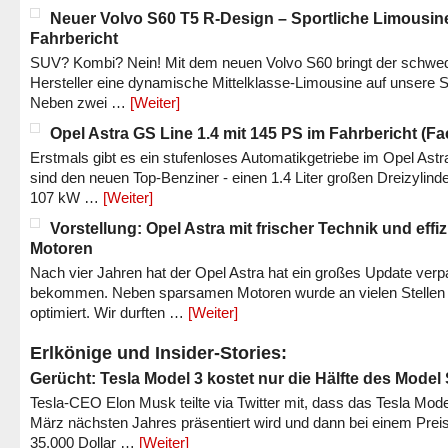
Neuer Volvo S60 T5 R-Design – Sportliche Limousin
Fahrbericht
SUV? Kombi? Nein! Mit dem neuen Volvo S60 bringt der schwe
Hersteller eine dynamische Mittelklasse-Limousine auf unsere S
Neben zwei …
[Weiter]
Opel Astra GS Line 1.4 mit 145 PS im Fahrbericht (Fac
Erstmals gibt es ein stufenloses Automatikgetriebe im Opel Astr
sind den neuen Top-Benziner - einen 1.4 Liter großen Dreizylinde
107 kW …
[Weiter]
Vorstellung: Opel Astra mit frischer Technik und effi
Motoren
Nach vier Jahren hat der Opel Astra hat ein großes Update verp
bekommen. Neben sparsamen Motoren wurde an vielen Stellen
optimiert. Wir durften …
[Weiter]
Erlkönige und Insider-Stories:
Gerücht: Tesla Model 3 kostet nur die Hälfte des Model
Tesla-CEO Elon Musk teilte via Twitter mit, dass das Tesla Mode
März nächsten Jahres präsentiert wird und dann bei einem Prei
35.000 Dollar …
[Weiter]