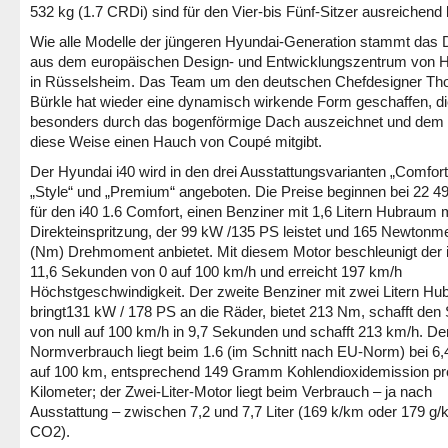
532 kg (1.7 CRDi) sind für den Vier-bis Fünf-Sitzer ausreichend b
Wie alle Modelle der jüngeren Hyundai-Generation stammt das 
aus dem europäischen Design- und Entwicklungszentrum von 
in Rüsselsheim. Das Team um den deutschen Chefdesigner T
Bürkle hat wieder eine dynamisch wirkende Form geschaffen, di
besonders durch das bogenförmige Dach auszeichnet und dem 
diese Weise einen Hauch von Coupé mitgibt.
Der Hyundai i40 wird in den drei Ausstattungsvarianten „Comfort
„Style“ und „Premium“ angeboten. Die Preise beginnen bei 22 4
für den i40 1.6 Comfort, einen Benziner mit 1,6 Litern Hubraum m
Direkteinspritzung, der 99 kW /135 PS leistet und 165 Newtonm
(Nm) Drehmoment anbietet. Mit diesem Motor beschleunigt der i
11,6 Sekunden von 0 auf 100 km/h und erreicht 197 km/h
Höchstgeschwindigkeit. Der zweite Benziner mit zwei Litern H
bringt131 kW / 178 PS an die Räder, bietet 213 Nm, schafft den 
von null auf 100 km/h in 9,7 Sekunden und schafft 213 km/h. De
Normverbrauch liegt beim 1.6 (im Schnitt nach EU-Norm) bei 6,4
auf 100 km, entsprechend 149 Gramm Kohlendioxidemission pr
Kilometer; der Zwei-Liter-Motor liegt beim Verbrauch – ja nach
Ausstattung – zwischen 7,2 und 7,7 Liter (169 k/km oder 179 g
CO2).