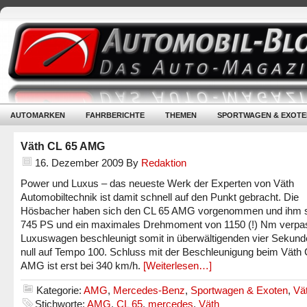
AUTOMARKEN
FAHRBERICHTE
THEMEN
SPORTWAGEN & EXOTE
Väth CL 65 AMG
16. Dezember 2009
By
Redaktion
Power und Luxus – das neueste Werk der Experten von Väth
Automobiltechnik ist damit schnell auf den Punkt gebracht. Die
Hösbacher haben sich den CL 65 AMG vorgenommen und ihm s
745 PS und ein maximales Drehmoment von 1150 (!) Nm verpas
Luxuswagen beschleunigt somit in überwältigenden vier Sekun
null auf Tempo 100. Schluss mit der Beschleunigung beim Väth 
AMG ist erst bei 340 km/h.
[Weiterlesen…]
Kategorie:
AMG
,
Mercedes-Benz
,
Sportwagen & Exoten
,
Vä
Stichworte:
AMG
,
CL 65
,
mercedes
,
Väth