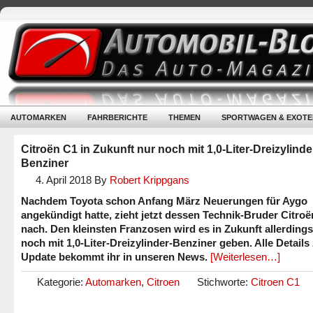
AUTOMARKEN
FAHRBERICHTE
THEMEN
SPORTWAGEN & EXOTE
Citroën C1 in Zukunft nur noch mit 1,0-Liter-Dreizylinde
Benziner
4. April 2018
By
Robert Krippgans
Nachdem Toyota schon Anfang März Neuerungen für Aygo
angekündigt hatte, zieht jetzt dessen Technik-Bruder Citro
nach. Den kleinsten Franzosen wird es in Zukunft allerdings
noch mit 1,0-Liter-Dreizylinder-Benziner geben. Alle Detail
Update bekommt ihr in unseren News.
[Weiterlesen…]
Kategorie:
Automarken
,
Citroen
Stichworte:
Citroen C1