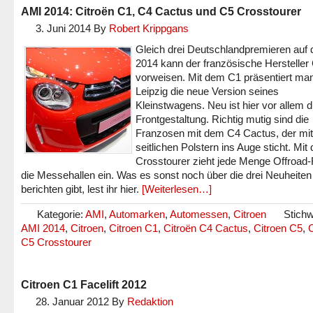
AMI 2014: Citroën C1, C4 Cactus und C5 Crosstourer
3. Juni 2014
By
Robert Krippgans
Gleich drei Deutschlandpremieren auf 
2014 kann der französische Hersteller 
vorweisen. Mit dem C1 präsentiert man
Leipzig die neue Version seines
Kleinstwagens. Neu ist hier vor allem d
Frontgestaltung. Richtig mutig sind die
Franzosen mit dem C4 Cactus, der mit
seitlichen Polstern ins Auge sticht. Mi
Crosstourer zieht jede Menge Offroad-F
die Messehallen ein. Was es sonst noch über die drei Neuheiten
berichten gibt, lest ihr hier.
[Weiterlesen…]
Kategorie:
AMI
,
Automarken
,
Automessen
,
Citroen
Stichw
AMI 2014
,
Citroen
,
Citroen C1
,
Citroën C4 Cactus
,
Citroen C5
,
C
C5 Crosstourer
Citroen C1 Facelift 2012
28. Januar 2012
By
Redaktion