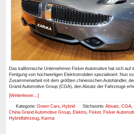
Das kalifornische Unternehmen Fisker Automotive hat sich auf d
Fertigung von hochwertigen Elektromobilen spezialisiert. Nun sol
Zusammenarbeit mit dem größten chinesischen Autohändler, de
Grand Automotive Group (CGA), den Absatz der Fahrzeuge erh
[Weiterlesen…]
Kategorie:
Green Cars
,
Hybrid
Stichworte:
Absatz
,
CGA
,
China Grand Automotive Group
,
Elektro
,
Fisker
,
Fisker Automot
Hybridfahrzeug
,
Karma