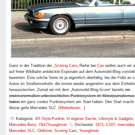
Ganz in der Tradition der „
Scoring Cars
„-Reihe bei
Can
wollen auch wir a
auf freier Wildbahn entdeckte Exponate auf dem Automobil-Blog vorstel
bewerten. Eine solche Serie ist ja eigentlich überfällig, bei der Fülle an 
Autos im Straßenverkehr, die immer wieder angenehm aus dem Einheits
herausstechen. Zumal wir mit dem „Automobil-Blog-Score“ bereits
ein
erwiesenermaßen unbestechliches Punktesystem im Motorjournalismus e
haben
ein ganz cooles Punktesystem am Start haben. Den Start macht
dieser geile Mercedes SLC.
[Weiterlesen…]
Kategorie:
4/5 Style-Punkte
,
In eigener Sache
,
Lifestyle & Gadgets
,
Mercedes-Benz
,
Old-/Youngtimer
Stichworte:
1971
,
C107
,
mercedes
Mercedes SLC
,
Oldtimer
,
Scoring Cars
,
Youngtimer