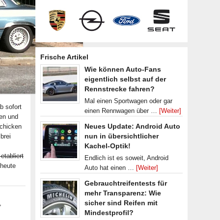
Frische Artikel
Wie können Auto-Fans
eigentlich selbst auf der
Rennstrecke fahren?
Mal einen Sportwagen oder gar
b sofort
einen Rennwagen über …
[Weiter]
len und
Neues Update: Android Auto
schicken
nun in übersichtlicher
brei
Kachel-Optik!
tabliert
Endlich ist es soweit, Android
 heute
Auto hat einen …
[Weiter]
Gebrauchtreifentests für
mehr Transparenz: Wie
sicher sind Reifen mit
,
Mindestprofil?