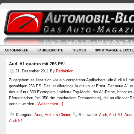
AUTOMARKEN
FAHRBERICHTE
THEMEN
SPORTWAGEN & EXOTE
Audi A1 quattro mit 256 PS!
21. Dezember 2011
By
Redaktion
Zugegeben: es liest sich wie ein verspäteter Aprilscherz: ein Audi A1 mit
gewaltigen 256 PS. Das ist allerdings Audis voller Ernst. Der neue A1 qu
das auf nur 333 Exemplare limitierte Top-Modell der A1-Reihe, bringt es
Pferdestärken (bei 350 Nm maximalem Drehmoment), die an alle vier R
verteilt werden.
[Weiterlesen…]
Kategorie:
Audi
,
Editor´s Choice
Stichworte:
Audi
,
Audi A1
,
Audi
Audi S1