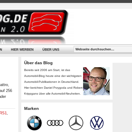
N
HIER WERBEN
ÜBER UNS
Über das Blog
Bereits seit 2006 am Start, ist das
Automobil-Blog heute eine der wichtigsten
Automobil-Publikationen in Deutschland.
attro,
Hier berichten Daniel Przygoda und Robert
 auf 256
Krippgans über alle Automobil-Neuheiten.
äder
Marken
 RS1
,