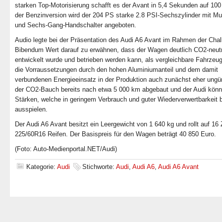
starken Top-Motorisierung schafft es der Avant in 5,4 Sekunden auf 100
der Benzinversion wird der 204 PS starke 2.8 PSI-Sechszylinder mit Mul
und Sechs-Gang-Handschalter angeboten.
Audio legte bei der Präsentation des Audi A6 Avant im Rahmen der Chal
Bibendum Wert darauf zu erwähnen, dass der Wagen deutlich CO2-neutr
entwickelt wurde und betrieben werden kann, als vergleichbare Fahrzeu
die Vorraussetzungen durch den hohen Aluminiumanteil und dem damit
verbundenen Energieeinsatz in der Produktion auch zunächst eher ungün
der CO2-Bauch bereits nach etwa 5 000 km abgebaut und der Audi könn
Stärken, welche in geringem Verbrauch und guter Wiederverwertbarkeit 
ausspielen.
Der Audi A6 Avant besitzt ein Leergewicht von 1 640 kg und rollt auf 16 Z
225/60R16 Reifen. Der Basispreis für den Wagen beträgt 40 850 Euro.
(Foto: Auto-Medienportal.NET/Audi)
Kategorie:
Audi
Stichworte:
Audi
,
Audi A6
,
Audi A6 Avant