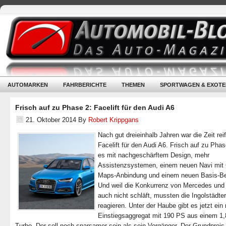
AUTOMARKEN
FAHRBERICHTE
THEMEN
SPORTWAGEN & EXOTE
Frisch auf zu Phase 2: Facelift für den Audi A6
21. Oktober 2014
By
Robert Krippgans
Nach gut dreieinhalb Jahren war die Zeit reif
Facelift für den Audi A6. Frisch auf zu Phas
es mit nachgeschärftem Design, mehr
Assistenzsystemen, einem neuen Navi mit
Maps-Anbindung und einem neuen Basis-Be
Und weil die Konkurrenz von Mercedes u
auch nicht schläft, mussten die Ingolstädter
reagieren. Unter der Haube gibt es jetzt ein
Einstiegsaggregat mit 190 PS aus einem 1,8
Turbo. Der soll noch sparsamer sein als sein Vorgänger. Der Grundpreis 