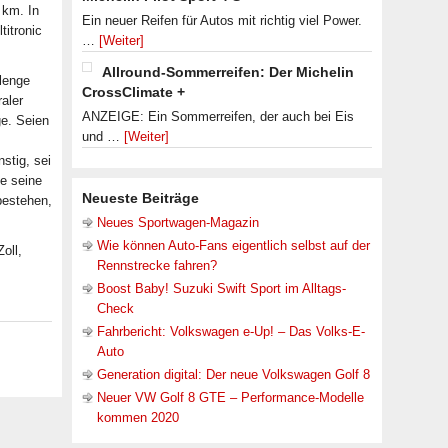
 km. In
Ein neuer Reifen für Autos mit richtig viel Power.
titronic
…
[Weiter]
Allround-Sommerreifen: Der Michelin
lenge
CrossClimate +
aler
ANZEIGE: Ein Sommerreifen, der auch bei Eis
ge. Seien
und …
[Weiter]
stig, sei
e seine
Neueste Beiträge
bestehen,
Neues Sportwagen-Magazin
Wie können Auto-Fans eigentlich selbst auf der
oll,
Rennstrecke fahren?
Boost Baby! Suzuki Swift Sport im Alltags-
Check
Fahrbericht: Volkswagen e-Up! – Das Volks-E-
Auto
Generation digital: Der neue Volkswagen Golf 8
Neuer VW Golf 8 GTE – Performance-Modelle
kommen 2020