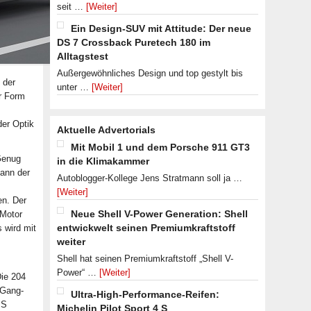
seit …
[Weiter]
Ein Design-SUV mit Attitude: Der neue
DS 7 Crossback Puretech 180 im
Alltagstest
Außergewöhnliches Design und top gestylt bis
 der
unter …
[Weiter]
er Form
der Optik
Aktuelle Advertorials
Mit Mobil 1 und dem Porsche 911 GT3
Genug
in die Klimakammer
kann der
Autoblogger-Kollege Jens Stratmann soll ja …
[Weiter]
en. Der
Neue Shell V-Power Generation: Shell
 Motor
entwickwelt seinen Premiumkraftstoff
 wird mit
weiter
Shell hat seinen Premiumkraftstoff „Shell V-
Power“ …
[Weiter]
Die 204
-Gang-
Ultra-High-Performance-Reifen:
PS
Michelin Pilot Sport 4 S