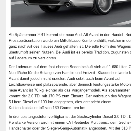
Ab Spätsommer 2011 kommt der neue Audi A6 Avant in den Handel. Bei
Pressepräsentation wurde ein Mittelklasse-Kombi enthüllt, welcher in d
ganz nach Art des Hauses Audi gehalten ist. Die edle Form des Wagens
übertrumpft seinen Nutzen. Bei Audi ist es bereits Tradition, zugunsten 
auf Laderaum zu verzichten.
Der Laderaum auf dem fast ebenen Boden beläuft sich auf 1 680 Liter. 
Nutzfläche für die Belange von Familie und Freizeit. Klassenbestwerte 
Avant damit jedoch nicht erzielen. Audi setzt auch beim Avant auf
Leichtbauweise und platzsparende, aber dennoch leistungsstarke Motor
neue Avant ist 70 kg leichter als das Vorgängermodell. Als sparsamster
kommt der 2.0 TDI mit 170 PS zum Einsatz. Der Verbrauch des Wagens
5 Litern Diesel auf 100 km angegeben, dies entspricht einem
Kohlendioxidausstoß von 139 Gramm pro km.
In drei Leistungsstufen verfügbar ist der Sechszylinder-Diesel 3.0 TDI. 
PS starke Version wird mit einem CVT-Getriebe Multitronic, dem Sechs
Handschalter oder der Siegen-Gang-Automatik angeboten. Mit der 313 