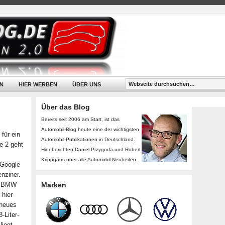
N
HIER WERBEN
ÜBER UNS
Über das Blog
Bereits seit 2006 am Start, ist das
Automobil-Blog heute eine der wichtigsten
 für ein
Automobil-Publikationen in Deutschland.
e 2 geht
Hier berichten Daniel Przygoda und Robert
Krippgans über alle Automobil-Neuheiten.
 Google
nziner.
nd BMW
Marken
 hier
 neues
-Liter-
liegt