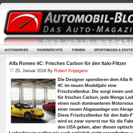
AUTOMARKEN
FAHRBERICHTE
THEMEN
SPORTWAGEN & EXOTE
Alfa Romeo 4C: Frisches Carbon für den Italo-Flitzer
25. Januar 2016
By
Robert Krippgans
Die Designer spendieren dem Alfa 
4C im neuen Modelljahr eine
Frischzellenkur. Die sorgt innen un
für frisches Carbon, jede Menge Le
einen noch dominanteren Motorsou
einer neuen Abgasanlage von Akrap
Diese Frischzellenkur für den Italo-F
wird es zwar vorerst nur für die Fabr
den USA geben, aber diesen optisc
Leckerbissen wollen wir euch natürlich nicht vorenthalten 