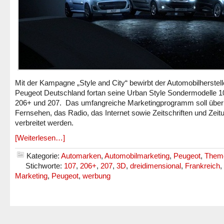
Mit der Kampagne „Style and City“ bewirbt der Automobilherstell
Peugeot Deutschland fortan seine Urban Style Sondermodelle 1
206+ und 207. Das umfangreiche Marketingprogramm soll über
Fernsehen, das Radio, das Internet sowie Zeitschriften und Zeit
verbreitet werden.
[Weiterlesen…]
Kategorie:
Automarken
,
Automobilmarketing
,
Peugeot
,
Them
Stichworte:
107
,
206+
,
207
,
3D
,
dreidimensional
,
Frankreich
,
Marketing
,
Peugeot
,
werbung