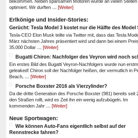
bekommen. Neben sparsamen Motoren wurde an vielen Stellen
optimiert. Wir durften …
[Weiter]
Erlkönige und Insider-Stories:
Gerücht: Tesla Model 3 kostet nur die Hälfte des Model
Tesla-CEO Elon Musk teilte via Twitter mit, dass das Tesla Mode
März nächsten Jahres präsentiert wird und dann bei einem Prei
35.000 Dollar …
[Weiter]
Bugatti Chiron: Nachfolger des Veyron wird noch sc
Ein erstes Bild des Bugatti Veyron-Nachfolgers wurde nun erstm
geleaked! Chiron soll der Nachfolger heißen, der vermutlich in P
Beach, …
[Weiter]
Porsche Boxster 2016 als Vierzylinder?
Da die dritte Generation des Porsche Boxster (981) bereits seit 
den Straßen rollt, wird es Zeit ihn ein wenig aufzubügeln. Im
kommenden Jahr …
[Weiter]
Neue Sportwagen:
Wie können Auto-Fans eigentlich selbst auf der
Rennstrecke fahren?