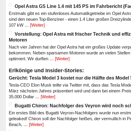
Opel Astra GS Line 1.4 mit 145 PS im Fahrbericht (Fac
Erstmals gibt es ein stufenloses Automatikgetriebe im Opel Astr
sind den neuen Top-Benziner - einen 1.4 Liter großen Dreizylinde
107 kW …
[Weiter]
Vorstellung: Opel Astra mit frischer Technik und effi
Motoren
Nach vier Jahren hat der Opel Astra hat ein großes Update verp
bekommen. Neben sparsamen Motoren wurde an vielen Stellen
optimiert. Wir durften …
[Weiter]
Erlkönige und Insider-Stories:
Gerücht: Tesla Model 3 kostet nur die Hälfte des Model
Tesla-CEO Elon Musk teilte via Twitter mit, dass das Tesla Mode
März nächsten Jahres präsentiert wird und dann bei einem Prei
35.000 Dollar …
[Weiter]
Bugatti Chiron: Nachfolger des Veyron wird noch sc
Ein erstes Bild des Bugatti Veyron-Nachfolgers wurde nun erstm
geleaked! Chiron soll der Nachfolger heißen, der vermutlich in P
Beach, …
[Weiter]