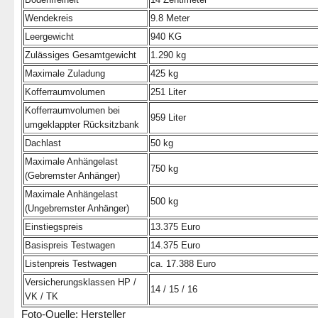
Wendekreis
9.8 Meter
Leergewicht
940 KG
Zulässiges Gesamtgewicht
1.290 kg
Maximale Zuladung
425 kg
Kofferraumvolumen
251 Liter
Kofferraumvolumen bei
959 Liter
umgeklappter Rücksitzbank
Dachlast
50 kg
Maximale Anhängelast
750 kg
(Gebremster Anhänger)
Maximale Anhängelast
500 kg
(Ungebremster Anhänger)
Einstiegspreis
13.375 Euro
Basispreis Testwagen
14.375 Euro
Listenpreis Testwagen
ca. 17.388 Euro
Versicherungsklassen HP /
14 / 15 / 16
VK / TK
Foto-Quelle: Hersteller