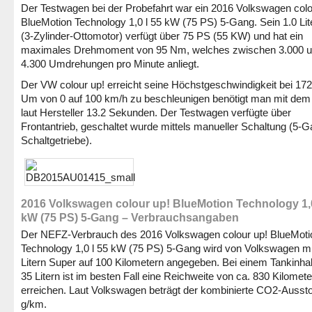
Der Testwagen bei der Probefahrt war ein 2016 Volkswagen colo
BlueMotion Technology 1,0 l 55 kW (75 PS) 5-Gang. Sein 1.0 Lit
(3-Zylinder-Ottomotor) verfügt über 75 PS (55 KW) und hat ein
maximales Drehmoment von 95 Nm, welches zwischen 3.000 
4.300 Umdrehungen pro Minute anliegt.
Der VW colour up! erreicht seine Höchstgeschwindigkeit bei 17
Um von 0 auf 100 km/h zu beschleunigen benötigt man mit de
laut Hersteller 13.2 Sekunden. Der Testwagen verfügte über
Frontantrieb, geschaltet wurde mittels manueller Schaltung (5-G
Schaltgetriebe).
2016 Volkswagen colour up! BlueMotion Technology 1,0
kW (75 PS) 5-Gang – Verbrauchsangaben
Der NEFZ-Verbrauch des 2016 Volkswagen colour up! BlueMoti
Technology 1,0 l 55 kW (75 PS) 5-Gang wird von Volkswagen mi
Litern Super auf 100 Kilometern angegeben. Bei einem Tankinhal
35 Litern ist im besten Fall eine Reichweite von ca. 830 Kilomet
erreichen. Laut Volkswagen beträgt der kombinierte CO2-Ausst
g/km.