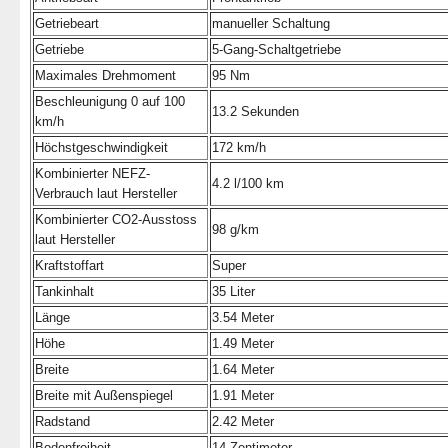
Getriebeart
manueller Schaltung
Getriebe
5-Gang-Schaltgetriebe
Maximales Drehmoment
95 Nm
Beschleunigung 0 auf 100
13.2 Sekunden
km/h
Höchstgeschwindigkeit
172 km/h
Kombinierter NEFZ-
4.2 l/100 km
Verbrauch laut Hersteller
Kombinierter CO2-Ausstoss
98 g/km
laut Hersteller
Kraftstoffart
Super
Tankinhalt
35 Liter
Länge
3.54 Meter
Höhe
1.49 Meter
Breite
1.64 Meter
Breite mit Außenspiegel
1.91 Meter
Radstand
2.42 Meter
Bodenfreiheit
14 Zentimeter