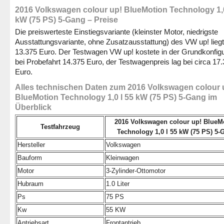
2016 Volkswagen colour up! BlueMotion Technology 1,0
kW (75 PS) 5-Gang – Preise
Die preiswerteste Einstiegsvariante (kleinster Motor, niedrigste
Ausstattungsvariante, ohne Zusatzausstattung) des VW up! liegt
13.375 Euro. Der Testwagen VW up! kostete in der Grundkonfigu
bei Probefahrt 14.375 Euro, der Testwagenpreis lag bei circa 17
Euro.
Alles technischen Daten zum 2016 Volkswagen colour 
BlueMotion Technology 1,0 l 55 kW (75 PS) 5-Gang im
Überblick
2016 Volkswagen colour up! BlueM
Testfahrzeug
Technology 1,0 l 55 kW (75 PS) 5-
Hersteller
Volkswagen
Bauform
Kleinwagen
Motor
3-Zylinder-Ottomotor
Hubraum
1.0 Liter
Ps
75 PS
Kw
55 KW
Antriebsart
Frontantrieb