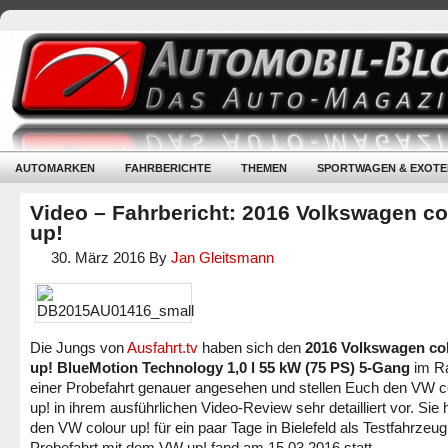
AUTOMARKEN
FAHRBERICHTE
THEMEN
SPORTWAGEN & EXOTE
Video – Fahrbericht: 2016 Volkswagen co
up!
30. März 2016
By
Jan Gleitsmann
Die Jungs von
Ausfahrt.tv
haben sich den
2016 Volkswagen co
up! BlueMotion Technology 1,0 l 55 kW (75 PS) 5-Gang
im R
einer Probefahrt genauer angesehen und stellen Euch den VW c
up! in ihrem ausführlichen Video-Review sehr detailliert vor. Sie 
den VW colour up! für ein paar Tage in Bielefeld als Testfahrzeug
Probefahrt mit dem VW up! fand am 15.03.2016 statt.