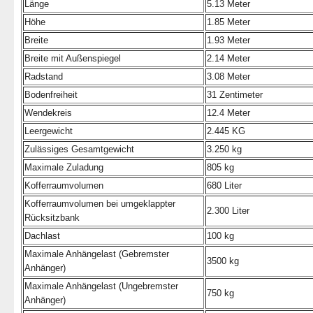
Länge
5.13 Meter
Höhe
1.85 Meter
Breite
1.93 Meter
Breite mit Außenspiegel
2.14 Meter
Radstand
3.08 Meter
Bodenfreiheit
31 Zentimeter
Wendekreis
12.4 Meter
Leergewicht
2.445 KG
Zulässiges Gesamtgewicht
3.250 kg
Maximale Zuladung
805 kg
Kofferraumvolumen
680 Liter
Kofferraumvolumen bei umgeklappter
2.300 Liter
Rücksitzbank
Dachlast
100 kg
Maximale Anhängelast (Gebremster
3500 kg
Anhänger)
Maximale Anhängelast (Ungebremster
750 kg
Anhänger)