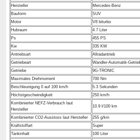
Hersteller
Mercedes-Benz
Bauform
SUV
Motor
V8 biturbo
Hubraum
4.7 Liter
Ps
455 PS
Kw
335 KW
Antriebsart
Allradantrieb
Getriebeart
Wandler-Automatik-Getrie
Getriebe
9G-TRONIC
Maximales Drehmoment
700 Nm
Beschleunigung 0 auf 100 km/h
5.3 Sekunden
Höchstgeschwindigkeit
250 km/h
Kombinierter NEFZ-Verbrauch laut
10.9 l/100 km
Hersteller
Kombinierter CO2-Ausstoss laut Hersteller
255 g/km
Kraftstoffart
Super
Tankinhalt
100 Liter