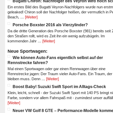
Bugatti Chiron: Nachfolger des Veyron wird noch sc
Ein erstes Bild des Bugatti Veyron-Nachfolgers wurde nun erstm
geleaked! Chiron soll der Nachfolger heißen, der vermutlich in P
Beach, …
[Weiter]
Porsche Boxster 2016 als Vierzylinder?
Da die dritte Generation des Porsche Boxster (981) bereits seit 
den Straßen rollt, wird es Zeit ihn ein wenig aufzubügeln. Im
kommenden Jahr …
[Weiter]
Neue Sportwagen:
Wie können Auto-Fans eigentlich selbst auf der
Rennstrecke fahren?
Mal einen Sportwagen oder gar einen Rennwagen über eine
Rennstrecke jagen: Der Traum vieler Auto-Fans. Ein Traum, der
bleiben muss. Denn …
[Weiter]
Boost Baby! Suzuki Swift Sport im Alltags-Check
Klein, leicht, schnell - der Suzuki Swift Sport mit 140 PS bringt n
Farbe, sondern vor allem Fahrspaß mit - zumindest unser auffäl
[Weiter]
Neuer VW Golf 8 GTE – Performance-Modelle komm