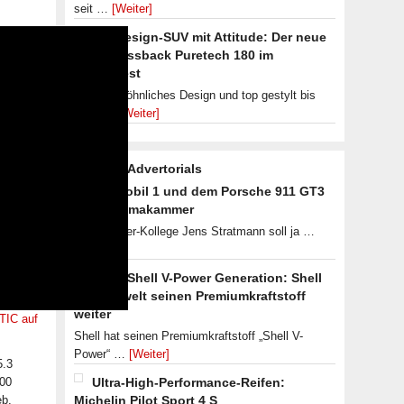
seit …
[Weiter]
Ein Design-SUV mit Attitude: Der neue
DS 7 Crossback Puretech 180 im
Alltagstest
Außergewöhnliches Design und top gestylt bis
unter …
[Weiter]
Aktuelle Advertorials
Mit Mobil 1 und dem Porsche 911 GT3
in die Klimakammer
Autoblogger-Kollege Jens Stratmann soll ja …
[Weiter]
Neue Shell V-Power Generation: Shell
entwickwelt seinen Premiumkraftstoff
weiter
TIC auf
Shell hat seinen Premiumkraftstoff „Shell V-
Power“ …
[Weiter]
5.3
500
Ultra-High-Performance-Reifen:
eb,
Michelin Pilot Sport 4 S