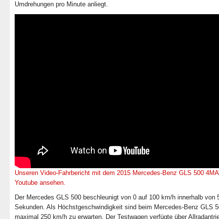
Umdrehungen pro Minute anliegt.
Unseren Video-Fahrbericht mit dem 2015 Mercedes-Benz GLS 500 4MA
Youtube ansehen.
Der Mercedes GLS 500 beschleunigt von 0 auf 100 km/h innerhalb von 
Sekunden. Als Höchstgeschwindigkeit sind beim Mercedes-Benz GLS 
maximal 250 km/h zu erwarten. Der Testwagen verfügte über Allradantri