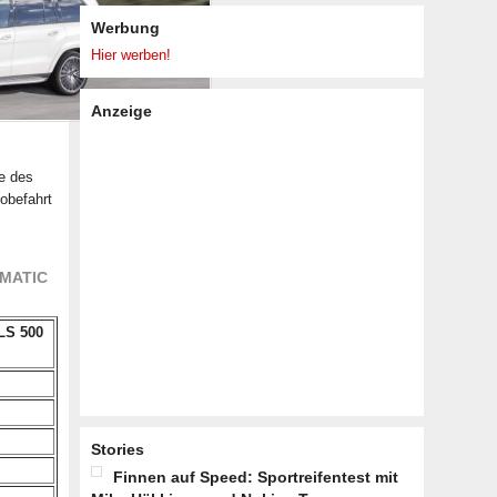
Werbung
Hier werben!
Anzeige
te des
obefahrt
4MATIC
LS 500
Stories
Finnen auf Speed: Sportreifentest mit