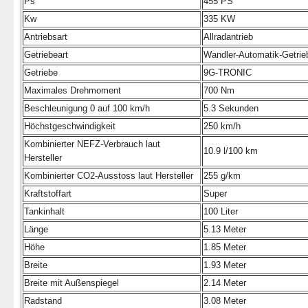
Ps
455 PS
Kw
335 KW
Antriebsart
Allradantrieb
Getriebeart
Wandler-Automatik-Getrie
Getriebe
9G-TRONIC
Maximales Drehmoment
700 Nm
Beschleunigung 0 auf 100 km/h
5.3 Sekunden
Höchstgeschwindigkeit
250 km/h
Kombinierter NEFZ-Verbrauch laut
10.9 l/100 km
Hersteller
Kombinierter CO2-Ausstoss laut Hersteller
255 g/km
Kraftstoffart
Super
Tankinhalt
100 Liter
Länge
5.13 Meter
Höhe
1.85 Meter
Breite
1.93 Meter
Breite mit Außenspiegel
2.14 Meter
Radstand
3.08 Meter