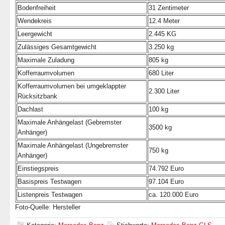
Bodenfreiheit
31 Zentimeter
Wendekreis
12.4 Meter
Leergewicht
2.445 KG
Zulässiges Gesamtgewicht
3.250 kg
Maximale Zuladung
805 kg
Kofferraumvolumen
680 Liter
Kofferraumvolumen bei umgeklappter
2.300 Liter
Rücksitzbank
Dachlast
100 kg
Maximale Anhängelast (Gebremster
3500 kg
Anhänger)
Maximale Anhängelast (Ungebremster
750 kg
Anhänger)
Einstiegspreis
74.792 Euro
Basispreis Testwagen
97.104 Euro
Listenpreis Testwagen
ca. 120.000 Euro
Foto-Quelle: Hersteller