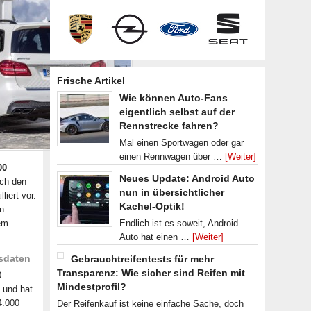
Frische Artikel
Wie können Auto-Fans
eigentlich selbst auf der
Rennstrecke fahren?
Mal einen Sportwagen oder gar
einen Rennwagen über …
[Weiter]
00
Neues Update: Android Auto
uch den
nun in übersichtlicher
iert vor.
Kachel-Optik!
n
dem
Endlich ist es soweit, Android
Auto hat einen …
[Weiter]
sdaten
Gebrauchtreifentests für mehr
Transparenz: Wie sicher sind Reifen mit
0
Mindestprofil?
 und hat
4.000
Der Reifenkauf ist keine einfache Sache, doch