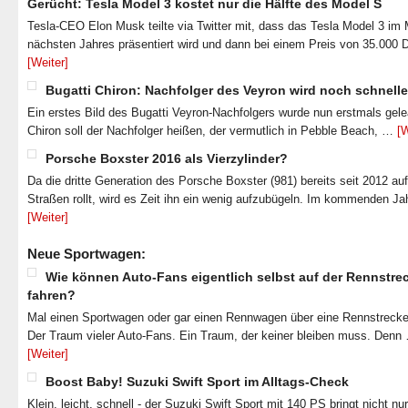
Gerücht: Tesla Model 3 kostet nur die Hälfte des Model S
Tesla-CEO Elon Musk teilte via Twitter mit, dass das Tesla Model 3 im
nächsten Jahres präsentiert wird und dann bei einem Preis von 35.000 
[Weiter]
Bugatti Chiron: Nachfolger des Veyron wird noch schnelle
Ein erstes Bild des Bugatti Veyron-Nachfolgers wurde nun erstmals gel
Chiron soll der Nachfolger heißen, der vermutlich in Pebble Beach, …
[W
Porsche Boxster 2016 als Vierzylinder?
Da die dritte Generation des Porsche Boxster (981) bereits seit 2012 au
Straßen rollt, wird es Zeit ihn ein wenig aufzubügeln. Im kommenden J
[Weiter]
Neue Sportwagen:
Wie können Auto-Fans eigentlich selbst auf der Rennstre
fahren?
Mal einen Sportwagen oder gar einen Rennwagen über eine Rennstrecke
Der Traum vieler Auto-Fans. Ein Traum, der keiner bleiben muss. Denn
[Weiter]
Boost Baby! Suzuki Swift Sport im Alltags-Check
Klein, leicht, schnell - der Suzuki Swift Sport mit 140 PS bringt nicht nu