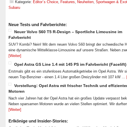
Kategorie:
Editor´s Choice
,
Features
,
Neuheiten
,
Sportwagen & Exo
Subaru
Neue Tests und Fahrberichte:
Neuer Volvo S60 T5 R-Design – Sportliche Limousine im
Fahrbericht
SUV? Kombi? Nein! Mit dem neuen Volvo S60 bringt der schwedische He
eine dynamische Mittelklasse-Limousine auf unsere Straßen. Neben zw
[Weiter]
Opel Astra GS Line 1.4 mit 145 PS im Fahrbericht (Facelift)
Erstmals gibt es ein stufenloses Automatikgetriebe im Opel Astra. Wir s
neuen Top-Benziner - einen 1.4 Liter großen Dreizylinder mit 107 kW …
Vorstellung: Opel Astra mit frischer Technik und effiziente
Motoren
Nach vier Jahren hat der Opel Astra hat ein großes Update verpasst b
Neben sparsamen Motoren wurde an vielen Stellen optimiert. Wir durfte
[Weiter]
Erlkönige und Insider-Stories: