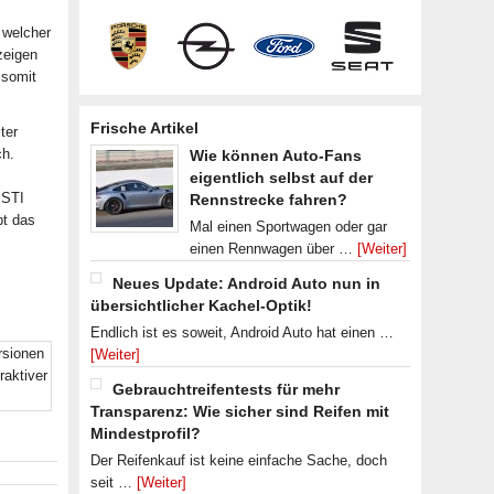
, welcher
zeigen
 somit
Frische Artikel
ter
ch.
Wie können Auto-Fans
eigentlich selbst auf der
 STI
Rennstrecke fahren?
bt das
Mal einen Sportwagen oder gar
einen Rennwagen über …
[Weiter]
Neues Update: Android Auto nun in
übersichtlicher Kachel-Optik!
Endlich ist es soweit, Android Auto hat einen …
[Weiter]
Gebrauchtreifentests für mehr
Transparenz: Wie sicher sind Reifen mit
Mindestprofil?
Der Reifenkauf ist keine einfache Sache, doch
seit …
[Weiter]