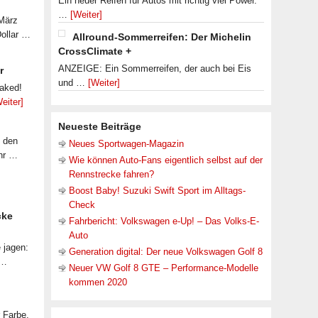
Ein neuer Reifen für Autos mit richtig viel Power.
…
[Weiter]
 März
Dollar …
Allround-Sommerreifen: Der Michelin
CrossClimate +
ANZEIGE: Ein Sommerreifen, der auch bei Eis
r
und …
[Weiter]
eaked!
eiter]
Neueste Beiträge
f den
Neues Sportwagen-Magazin
ahr …
Wie können Auto-Fans eigentlich selbst auf der
Rennstrecke fahren?
Boost Baby! Suzuki Swift Sport im Alltags-
Check
cke
Fahrbericht: Volkswagen e-Up! – Das Volks-E-
Auto
 jagen:
Generation digital: Der neue Volkswagen Golf 8
 …
Neuer VW Golf 8 GTE – Performance-Modelle
kommen 2020
r Farbe,