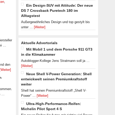
ten
,
Ein Design-SUV mit Attitude: Der neue
DS 7 Crossback Puretech 180 im
Alltagstest
Außergewöhnliches Design und top gestylt bis
unter …
[Weiter]
rsteller
Aktuelle Advertorials
ei …
Mit Mobil 1 und dem Porsche 911 GT3
in die Klimakammer
Autoblogger-Kollege Jens Stratmann soll ja …
ind den
[Weiter]
[Weiter]
Neue Shell V-Power Generation: Shell
n
entwickwelt seinen Premiumkraftstoff
weiter
ekommen.
Shell hat seinen Premiumkraftstoff „Shell V-
n …
Power“ …
[Weiter]
Ultra-High-Performance-Reifen:
Michelin Pilot Sport 4 S