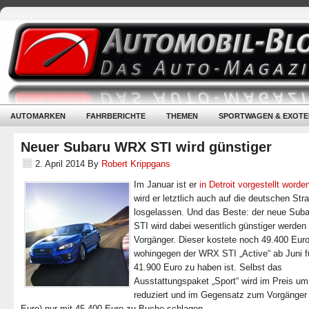
AUTOMARKEN
FAHRBERICHTE
THEMEN
SPORTWAGEN & EXOTE
Neuer Subaru WRX STI wird günstiger
2. April 2014
By
Robert Krippgans
Im Januar ist er
in Detroit vorgestellt worde
wird er letztlich auch auf die deutschen Str
losgelassen. Und das Beste: der neue Su
STI wird dabei wesentlich günstiger werden 
Vorgänger. Dieser kostete noch 49.400 Eur
wohingegen der WRX STI „Active“ ab Juni f
41.900 Euro zu haben ist. Selbst das
Ausstattungspaket „Sport“ wird im Preis um
reduziert und im Gegensatz zum Vorgänger
Euro) nur mit 45.400 Euro zu Buche schlagen.