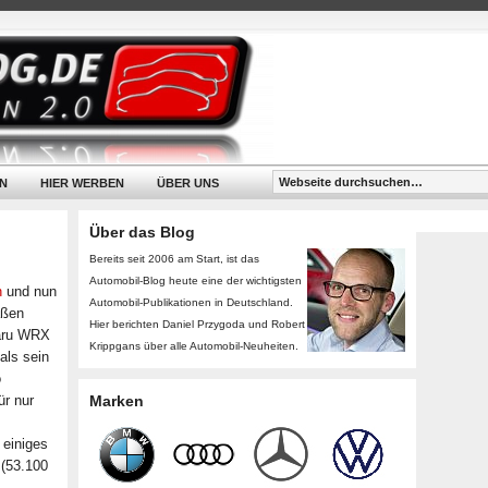
N
HIER WERBEN
ÜBER UNS
Über das Blog
Bereits seit 2006 am Start, ist das
Automobil-Blog heute eine der wichtigsten
n
und nun
Automobil-Publikationen in Deutschland.
aßen
Hier berichten Daniel Przygoda und Robert
baru WRX
Krippgans über alle Automobil-Neuheiten.
als sein
o
ür nur
Marken
 einiges
 (53.100