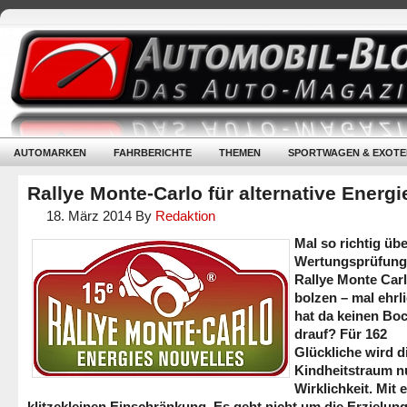
AUTOMARKEN
FAHRBERICHTE
THEMEN
SPORTWAGEN & EXOTE
Rallye Monte-Carlo für alternative Energi
18. März 2014
By
Redaktion
Mal so richtig übe
Wertungsprüfung
Rallye Monte Car
bolzen – mal ehrl
hat da keinen Bo
drauf? Für 162
Glückliche wird d
Kindheitstraum n
Wirklichkeit. Mit 
klitzekleinen Einschränkung. Es geht nicht um die Erzielun