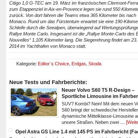
Citigo 1,0 G-TEC am 19. März im französischen Clermont-Ferra
zum Etappenziel in Aix-en-Provence legen sie rund 550 Kilomet
zurück. Von dort fahren die Teams etwa 365 Kilometer bis nach
Monaco. Rund um das Fürstentum erwartet sie eine 190-Kilome
Schleife durch die Seealpen, überwiegend auf Wertungsprüfung
Rallye Monte Carlo. Insgesamt ist die „Rallye Monte-Carlo des 
Nouvelles“ 1.105 Kilometer lang. Die Siegerehrung findet am 23
2014 im Yachthafen von Monaco statt.
Kategorie:
Editor´s Choice
,
Erdgas
,
Skoda
Neue Tests und Fahrberichte:
Neuer Volvo S60 T5 R-Design –
Sportliche Limousine im Fahrber
SUV? Kombi? Nein! Mit dem neuen V
S60 bringt der schwedische Hersteller
dynamische Mittelklasse-Limousine a
unsere Straßen. Neben zwei …
[Weite
Opel Astra GS Line 1.4 mit 145 PS im Fahrbericht (Fac