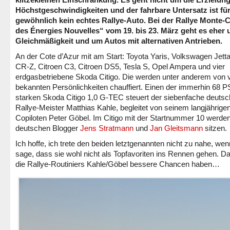
Höchstgeschwindigkeiten und der fahrbare Untersatz ist fü
gewöhnlich kein echtes Rallye-Auto. Bei der Rallye Monte-C
des Énergies Nouvelles“ vom 19. bis 23. März geht es eher
Gleichmäßigkeit und um Autos mit alternativen Antrieben.
An der Cote d’Azur mit am Start: Toyota Yaris, Volkswagen Jett
CR-Z, Citroen C3, Citroen DS5, Tesla S, Opel Ampera und vier
erdgasbetriebene Skoda Citigo. Die werden unter anderem von v
bekannten Persönlichkeiten chauffiert. Einen der immerhin 68 P
starken Skoda Citigo 1,0 G-TEC steuert der siebenfache deuts
Rallye-Meister Matthias Kahle, begleitet von seinem langjährige
Copiloten Peter Göbel. Im Citigo mit der Startnummer 10 werden
deutschen Blogger
Jens Stratmann
und
Jan Gleitsmann
sitzen.
Ich hoffe, ich trete den beiden letztgenannten nicht zu nahe, wen
sage, dass sie wohl nicht als Topfavoriten ins Rennen gehen. Da
die Rallye-Routiniers Kahle/Göbel bessere Chancen haben…