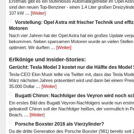
Erstmals gibt es ein stufenloses Automatikgetriebe im Opel Astr
sind den neuen Top-Benziner - einen 1.4 Liter großen Dreizylinde
107 kW …
[Weiter]
Vorstellung: Opel Astra mit frischer Technik und effi
Motoren
Nach vier Jahren hat der Opel Astra hat ein großes Update verp
bekommen. Neben sparsamen Motoren wurde an vielen Stellen
optimiert. Wir durften …
[Weiter]
Erlkönige und Insider-Stories:
Gerücht: Tesla Model 3 kostet nur die Hälfte des Model
Tesla-CEO Elon Musk teilte via Twitter mit, dass das Tesla Mode
März nächsten Jahres präsentiert wird und dann bei einem Prei
35.000 Dollar …
[Weiter]
Bugatti Chiron: Nachfolger des Veyron wird noch sc
Ein erstes Bild des Bugatti Veyron-Nachfolgers wurde nun erstm
geleaked! Chiron soll der Nachfolger heißen, der vermutlich in P
Beach, …
[Weiter]
Porsche Boxster 2016 als Vierzylinder?
Da die dritte Generation des Porsche Boxster (981) bereits seit 