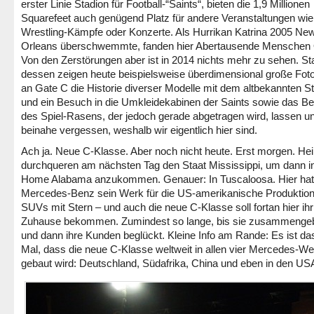
erster Linie Stadion für Football-“Saints“, bieten die 1,9 Millionen
Squarefeet auch genügend Platz für andere Veranstaltungen wie
Wrestling-Kämpfe oder Konzerte. Als Hurrikan Katrina 2005 Ne
Orleans überschwemmte, fanden hier Abertausende Menschen 
Von den Zerstörungen aber ist in 2014 nichts mehr zu sehen. Sta
dessen zeigen heute beispielsweise überdimensional große Foto
an Gate C die Historie diverser Modelle mit dem altbekannten St
und ein Besuch in die Umkleidekabinen der Saints sowie das Be
des Spiel-Rasens, der jedoch gerade abgetragen wird, lassen u
beinahe vergessen, weshalb wir eigentlich hier sind.
Ach ja. Neue C-Klasse. Aber noch nicht heute. Erst morgen. Hei
durchqueren am nächsten Tag den Staat Mississippi, um dann i
Home Alabama anzukommen. Genauer: In Tuscaloosa. Hier hat
Mercedes-Benz sein Werk für die US-amerikanische Produktion
SUVs mit Stern – und auch die neue C-Klasse soll fortan hier ihr
Zuhause bekommen. Zumindest so lange, bis sie zusammengeb
und dann ihre Kunden beglückt. Kleine Info am Rande: Es ist da
Mal, dass die neue C-Klasse weltweit in allen vier Mercedes-W
gebaut wird: Deutschland, Südafrika, China und eben in den US