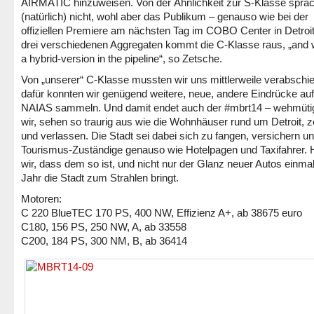
AIRMATIC hinzuweisen. Von der Ähnlichkeit zur S-Klasse sprac
(natürlich) nicht, wohl aber das Publikum – genauso wie bei der
offiziellen Premiere am nächsten Tag im COBO Center in Detroit
drei verschiedenen Aggregaten kommt die C-Klasse raus, „and
a hybrid-version in the pipeline“, so Zetsche.
Von „unserer“ C-Klasse mussten wir uns mittlerweile verabschi
dafür konnten wir genügend weitere, neue, andere Eindrücke auf
NAIAS sammeln. Und damit endet auch der #mbrt14 – wehmütig
wir, sehen so traurig aus wie die Wohnhäuser rund um Detroit, ze
und verlassen. Die Stadt sei dabei sich zu fangen, versichern u
Tourismus-Zuständige genauso wie Hotelpagen und Taxifahrer. 
wir, dass dem so ist, und nicht nur der Glanz neuer Autos einma
Jahr die Stadt zum Strahlen bringt.
Motoren:
C 220 BlueTEC 170 PS, 400 NW, Effizienz A+, ab 38675 euro
C180, 156 PS, 250 NW, A, ab 33558
C200, 184 PS, 300 NM, B, ab 36414