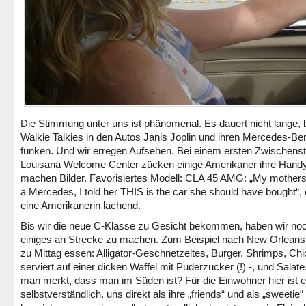
Die Stimmung unter uns ist phänomenal. Es dauert nicht lange, b
Walkie Talkies in den Autos Janis Joplin und ihren Mercedes-B
funken. Und wir erregen Aufsehen. Bei einem ersten Zwischen
Louisana Welcome Center zücken einige Amerikaner ihre Hand
machen Bilder. Favorisiertes Modell: CLA 45 AMG: „My mothers
a Mercedes, I told her THIS is the car she should have bought“, 
eine Amerikanerin lachend.
Bis wir die neue C-Klasse zu Gesicht bekommen, haben wir no
einiges an Strecke zu machen. Zum Beispiel nach New Orleans
zu Mittag essen: Alligator-Geschnetzeltes, Burger, Shrimps, Ch
serviert auf einer dicken Waffel mit Puderzucker (!) -, und Salat
man merkt, dass man im Süden ist? Für die Einwohner hier ist 
selbstverständlich, uns direkt als ihre „friends“ und als „sweetie“