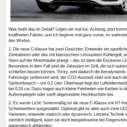
Was heißt das im Detail? Legen wir mal los. Achtung, jetzt kom
knallharten Fakten, und ich beginne mal ganz vorne, im wahrste
des Wortes.
1. Die neue C-klasse hat zwei Gesichter. Entweder ein sportlich
Zentralstern oder das mit klassischem Limousinen-Kühlergrill, w
Stern auf der Motorhaube prangt – das ist dann die Exclusive Li
Besondere in dem Fall sind die Jalousien im Grill, die sich auto
schließen lassen können. Tricky, weil dadurch die Aerodynamik
Fahrzeugs verbessert wird, der CO2-Ausstoß sinkt und auch de
Spritverbrauch – um 0.1 Liter. Überhaupt liegt der Luftwiderstan
bei 0.24 cw. Dazu tragen auch kleine Feinheiten wie Kerben in d
Außenspiegeln oder sanft abgerundete Heckleuchten bei.
2. Es werde Licht: Serienmäßig ist die neue C-Klasse mit H7-Ha
Scheinwerfern ausgestattet. Optional gibt es aber auch zwei LE
Varianten, entweder statisch oder dynamisch. Letztere Technik i
ziemlich intelligent, kann sie doch beispielsweise bei Gegenverk
automatisch abblenden.