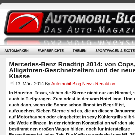
AUTOMARKEN
FAHRBERICHTE
THEMEN
SPORTWAGEN & EXOTE
Mercedes-Benz Roadtrip 2014: von Cops
Alligatoren-Geschnetzeltem und der neu
Klasse
13. März 2014
By
Automobil-Blog News-Redaktion
In Houston, Texas, stehen die Sterne nicht nur am Himmel,
auch in Tiefgaragen. Zumindest in der vom Hotel Icon. Und 
auch dann, wenn die Sonne schon längst im Begriff ist,
aufzugehen. Sieben Sterne sind es, die an diesem Januarm
auf Motorhauben oder eingebettet in sexy Kühlergrills silbr
die Wette glänzen. In der richtigen Konstellation würden sie
bestimmt den großen Wagen bilden, doch für interstellare
Formationen ist keine Zeit. Die Kofferraumdeckel von ML 35