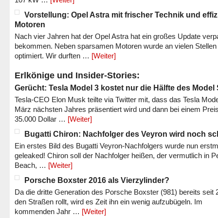
Vorstellung: Opel Astra mit frischer Technik und effi
Motoren
Nach vier Jahren hat der Opel Astra hat ein großes Update verp
bekommen. Neben sparsamen Motoren wurde an vielen Stellen
optimiert. Wir durften …
[Weiter]
Erlkönige und Insider-Stories:
Gerücht: Tesla Model 3 kostet nur die Hälfte des Model
Tesla-CEO Elon Musk teilte via Twitter mit, dass das Tesla Mode
März nächsten Jahres präsentiert wird und dann bei einem Prei
35.000 Dollar …
[Weiter]
Bugatti Chiron: Nachfolger des Veyron wird noch sc
Ein erstes Bild des Bugatti Veyron-Nachfolgers wurde nun erstm
geleaked! Chiron soll der Nachfolger heißen, der vermutlich in P
Beach, …
[Weiter]
Porsche Boxster 2016 als Vierzylinder?
Da die dritte Generation des Porsche Boxster (981) bereits seit 
den Straßen rollt, wird es Zeit ihn ein wenig aufzubügeln. Im
kommenden Jahr …
[Weiter]