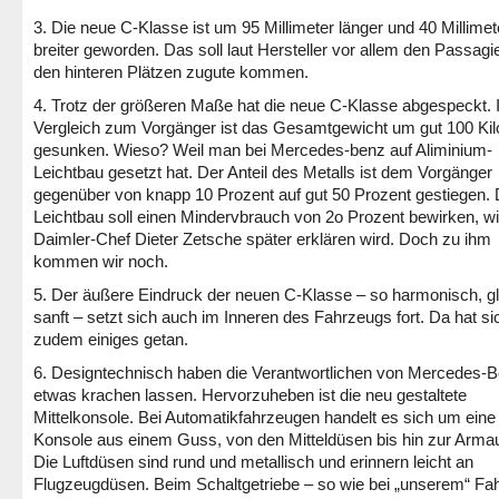
3. Die neue C-Klasse ist um 95 Millimeter länger und 40 Millimet
breiter geworden. Das soll laut Hersteller vor allem den Passagi
den hinteren Plätzen zugute kommen.
4. Trotz der größeren Maße hat die neue C-Klasse abgespeckt.
Vergleich zum Vorgänger ist das Gesamtgewicht um gut 100 K
gesunken. Wieso? Weil man bei Mercedes-benz auf Aliminium-
Leichtbau gesetzt hat. Der Anteil des Metalls ist dem Vorgänger
gegenüber von knapp 10 Prozent auf gut 50 Prozent gestiegen. 
Leichtbau soll einen Mindervbrauch von 2o Prozent bewirken, w
Daimler-Chef Dieter Zetsche später erklären wird. Doch zu ihm
kommen wir noch.
5. Der äußere Eindruck der neuen C-Klasse – so harmonisch, gla
sanft – setzt sich auch im Inneren des Fahrzeugs fort. Da hat si
zudem einiges getan.
6. Designtechnisch haben die Verantwortlichen von Mercedes-
etwas krachen lassen. Hervorzuheben ist die neu gestaltete
Mittelkonsole. Bei Automatikfahrzeugen handelt es sich um eine
Konsole aus einem Guss, von den Mitteldüsen bis hin zur Armau
Die Luftdüsen sind rund und metallisch und erinnern leicht an
Flugzeugdüsen. Beim Schaltgetriebe – so wie bei „unserem“ Fa