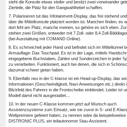
steht die Konsole etwas steiler und besitzt zwei voneinander get
Zierteile, die Platz für den Gangwahlhebel schaffen.
7. Polarisieren tut das Infotainment-Display, das frei stehend und
über die Mittelkonsole platziert worden ist. Manchen finden, es w
dort fehl am Platz, manche meinen, so gehöre es sich eben. Zu
stehen zwei Größen, entweder mit 7 Zoll- oder 8,4 Zoll-Bilddiago
(bei Ausstattung mit COMAND Online).
8. Es schmeichelt jeder Hand und befindet sich im Mitteltunnel b
Armauflage: Das Touchpad. Es ist in der Lage, mittels Handschri
eingegebene Buchstaben, Zahlen und Sonderzeichen in jeder S
zu verarbeiten. Funktioniert, auch bei denen, die sich in Schönsch
dazumal schwer getan haben.
9. Ebenfalls neu in der C-klasse ist ein Head-up-Display, das wi
Informationen (Geschwindigkeit, Navi-Anweisungen etc.) direkt 
Blickfeld des Fahrers in die Frontscheibe einblendet. Leider ist u
Modell damit nicht ausgestattet…
10. In der neuen C-Klasse kommen jetzt auf Wunsch auch
Assistenzsysteme zum Einsatz, wie sie zuvor in S- und E-Klas
Weltpremiere gefeiert haben, zu nennen wäre da beispielsweise 
DISTRONIC PLUS, ein teilautonomer Stau-Assistent.