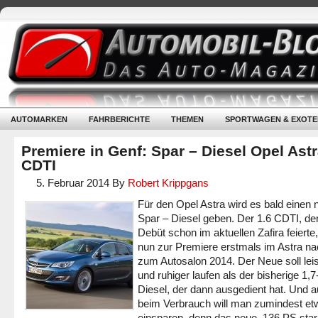
AUTOMARKEN
FAHRBERICHTE
THEMEN
SPORTWAGEN & EXOTE
Premiere in Genf: Spar – Diesel Opel Astr
CDTI
5. Februar 2014
By
Robert Krippgans
Für den Opel Astra wird es bald einen
Spar – Diesel geben. Der 1.6 CDTI, der
Debüt schon im aktuellen Zafira feiert
nun zur Premiere erstmals im Astra n
zum Autosalon 2014. Der Neue soll leis
und ruhiger laufen als der bisherige 1,7-
Diesel, der dann ausgedient hat. Und 
beim Verbrauch will man zumindest et
einsparen, denn das neue, 136 PS sta