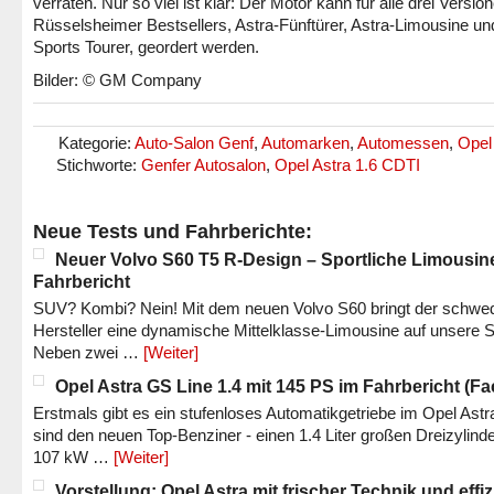
verraten. Nur so viel ist klar: Der Motor kann für alle drei Versio
Rüsselsheimer Bestsellers, Astra-Fünftürer, Astra-Limousine un
Sports Tourer, geordert werden.
Bilder: © GM Company
Kategorie:
Auto-Salon Genf
,
Automarken
,
Automessen
,
Opel
Stichworte:
Genfer Autosalon
,
Opel Astra 1.6 CDTI
Neue Tests und Fahrberichte:
Neuer Volvo S60 T5 R-Design – Sportliche Limousin
Fahrbericht
SUV? Kombi? Nein! Mit dem neuen Volvo S60 bringt der schwe
Hersteller eine dynamische Mittelklasse-Limousine auf unsere S
Neben zwei …
[Weiter]
Opel Astra GS Line 1.4 mit 145 PS im Fahrbericht (Fac
Erstmals gibt es ein stufenloses Automatikgetriebe im Opel Astr
sind den neuen Top-Benziner - einen 1.4 Liter großen Dreizylinde
107 kW …
[Weiter]
Vorstellung: Opel Astra mit frischer Technik und effi