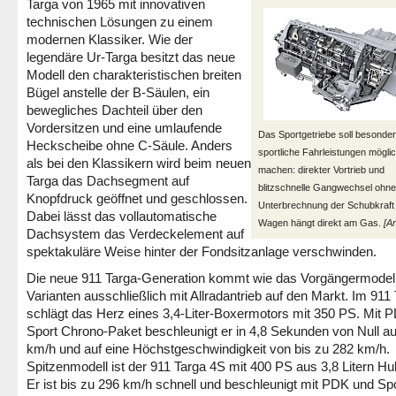
Targa von 1965 mit innovativen
technischen Lösungen zu einem
modernen Klassiker. Wie der
legendäre Ur-Targa besitzt das neue
Modell den charakteristischen breiten
Bügel anstelle der B-Säulen, ein
bewegliches Dachteil über den
Vordersitzen und eine umlaufende
Das Sportgetriebe soll besonde
Heckscheibe ohne C-Säule. Anders
sportliche Fahrleistungen mögli
als bei den Klassikern wird beim neuen
machen: direkter Vortrieb und
Targa das Dachsegment auf
blitzschnelle Gangwechsel ohne
Knopfdruck geöffnet und geschlossen.
Unterbrechnung der Schubkraft 
Dabei lässt das vollautomatische
Wagen hängt direkt am Gas.
[An
Dachsystem das Verdeckelement auf
spektakuläre Weise hinter der Fondsitzanlage verschwinden.
Die neue 911 Targa-Generation kommt wie das Vorgängermodell
Varianten ausschließlich mit Allradantrieb auf den Markt. Im 911
schlägt das Herz eines 3,4-Liter-Boxermotors mit 350 PS. Mit 
Sport Chrono-Paket beschleunigt er in 4,8 Sekunden von Null au
km/h und auf eine Höchstgeschwindigkeit von bis zu 282 km/h.
Spitzenmodell ist der 911 Targa 4S mit 400 PS aus 3,8 Litern H
Er ist bis zu 296 km/h schnell und beschleunigt mit PDK und Sp