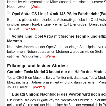
Hersteller eine dynamische Mittelklasse-Limousine auf unsere S
Neben zwei …
[Weiter]
Opel Astra GS Line 1.4 mit 145 PS im Fahrbericht (Fac
Erstmals gibt es ein stufenloses Automatikgetriebe im Opel Astr
sind den neuen Top-Benziner - einen 1.4 Liter großen Dreizylinde
107 kW …
[Weiter]
Vorstellung: Opel Astra mit frischer Technik und effi
Motoren
Nach vier Jahren hat der Opel Astra hat ein großes Update verp
bekommen. Neben sparsamen Motoren wurde an vielen Stellen
optimiert. Wir durften …
[Weiter]
Erlkönige und Insider-Stories:
Gerücht: Tesla Model 3 kostet nur die Hälfte des Model
Tesla-CEO Elon Musk teilte via Twitter mit, dass das Tesla Mode
März nächsten Jahres präsentiert wird und dann bei einem Prei
35.000 Dollar …
[Weiter]
Bugatti Chiron: Nachfolger des Veyron wird noch sc
Ein erstes Bild des Bugatti Veyron-Nachfolgers wurde nun erstm
geleaked! Chiron soll der Nachfolger heißen, der vermutlich in P