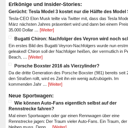
Erlkönige und Insider-Stories:
Gerücht: Tesla Model 3 kostet nur die Hälfte des Model
Tesla-CEO Elon Musk teilte via Twitter mit, dass das Tesla Mode
März nächsten Jahres präsentiert wird und dann bei einem Prei
35.000 Dollar …
[Weiter]
Bugatti Chiron: Nachfolger des Veyron wird noch sc
Ein erstes Bild des Bugatti Veyron-Nachfolgers wurde nun erstm
geleaked! Chiron soll der Nachfolger heißen, der vermutlich in P
Beach, …
[Weiter]
Porsche Boxster 2016 als Vierzylinder?
Da die dritte Generation des Porsche Boxster (981) bereits seit 
den Straßen rollt, wird es Zeit ihn ein wenig aufzubügeln. Im
kommenden Jahr …
[Weiter]
Neue Sportwagen:
Wie können Auto-Fans eigentlich selbst auf der
Rennstrecke fahren?
Mal einen Sportwagen oder gar einen Rennwagen über eine
Rennstrecke jagen: Der Traum vieler Auto-Fans. Ein Traum, der
bleiben muss. Denn …
[Weiter]