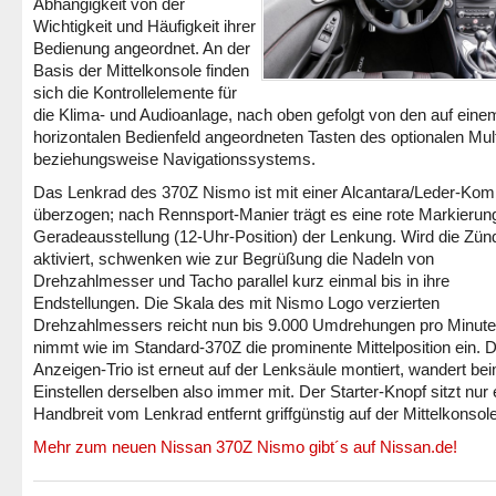
Abhängigkeit von der
Wichtigkeit und Häufigkeit ihrer
Bedienung angeordnet. An der
Basis der Mittelkonsole finden
sich die Kontrollelemente für
die Klima- und Audioanlage, nach oben gefolgt von den auf eine
horizontalen Bedienfeld angeordneten Tasten des optionalen Mul
beziehungsweise Navigationssystems.
Das Lenkrad des 370Z Nismo ist mit einer Alcantara/Leder-Kom
überzogen; nach Rennsport-Manier trägt es eine rote Markierung
Geradeausstellung (12-Uhr-Position) der Lenkung. Wird die Zü
aktiviert, schwenken wie zur Begrüßung die Nadeln von
Drehzahlmesser und Tacho parallel kurz einmal bis in ihre
Endstellungen. Die Skala des mit Nismo Logo verzierten
Drehzahlmessers reicht nun bis 9.000 Umdrehungen pro Minute
nimmt wie im Standard-370Z die prominente Mittelposition ein. 
Anzeigen-Trio ist erneut auf der Lenksäule montiert, wandert be
Einstellen derselben also immer mit. Der Starter-Knopf sitzt nur 
Handbreit vom Lenkrad entfernt griffgünstig auf der Mittelkonsole
Mehr zum neuen Nissan 370Z Nismo gibt´s auf Nissan.de!