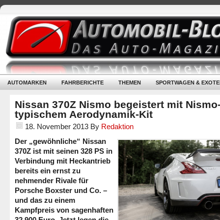
AUTOMARKEN
FAHRBERICHTE
THEMEN
SPORTWAGEN & EXOTE
Nissan 370Z Nismo begeistert mit Nismo
typischem Aerodynamik-Kit
18. November 2013
By
Redaktion
Der „gewöhnliche“ Nissan
370Z ist mit seinen 328 PS in
Verbindung mit Heckantrieb
bereits ein ernst zu
nehmender Rivale für
Porsche Boxster und Co. –
und das zu einem
Kampfpreis von sagenhaften
32.900 Euro. Jetzt legen die