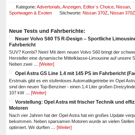
Kategorie:
Advertorials
,
Anzeigen
,
Editor´s Choice
,
Nissan
,
Sportwagen & Exoten
Stichworte:
Nissan 370Z
,
Nissan 370
Neue Tests und Fahrberichte:
Neuer Volvo S60 T5 R-Design – Sportliche Limousin
Fahrbericht
SUV? Kombi? Nein! Mit dem neuen Volvo S60 bringt der schwe
Hersteller eine dynamische Mittelklasse-Limousine auf unsere S
Neben zwei …
[Weiter]
Opel Astra GS Line 1.4 mit 145 PS im Fahrbericht (Fac
Erstmals gibt es ein stufenloses Automatikgetriebe im Opel Astr
sind den neuen Top-Benziner - einen 1.4 Liter großen Dreizylinde
107 kW …
[Weiter]
Vorstellung: Opel Astra mit frischer Technik und effi
Motoren
Nach vier Jahren hat der Opel Astra hat ein großes Update verp
bekommen. Neben sparsamen Motoren wurde an vielen Stellen
optimiert. Wir durften …
[Weiter]