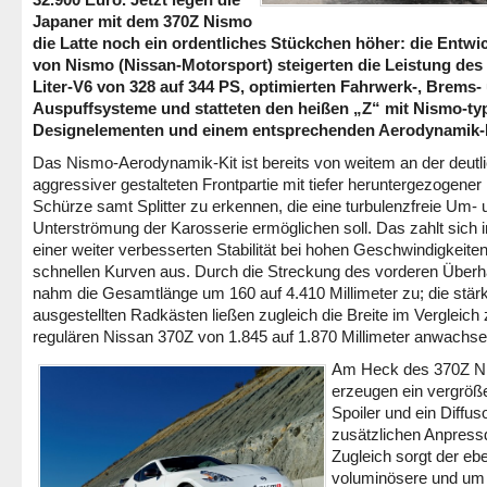
Japaner mit dem 370Z Nismo
die Latte noch ein ordentliches Stückchen höher: die Entwic
von Nismo (Nissan-Motorsport) steigerten die Leistung des 
Liter-V6 von 328 auf 344 PS, optimierten Fahrwerk-, Brems-
Auspuffsysteme und statteten den heißen „Z“ mit Nismo-ty
Designelementen und einem entsprechenden Aerodynamik-K
Das Nismo-Aerodynamik-Kit ist bereits von weitem an der deutl
aggressiver gestalteten Frontpartie mit tiefer heruntergezogener
Schürze samt Splitter zu erkennen, die eine turbulenzfreie Um- 
Unterströmung der Karosserie ermöglichen soll. Das zahlt sich 
einer weiter verbesserten Stabilität bei hohen Geschwindigkeiten
schnellen Kurven aus. Durch die Streckung des vorderen Über
nahm die Gesamtlänge um 160 auf 4.410 Millimeter zu; die stär
ausgestellten Radkästen ließen zugleich die Breite im Vergleich
regulären Nissan 370Z von 1.845 auf 1.870 Millimeter anwachse
Am Heck des 370Z N
erzeugen ein vergröße
Spoiler und ein Diffus
zusätzlichen Anpress
Zugleich sorgt der ebe
voluminösere und um