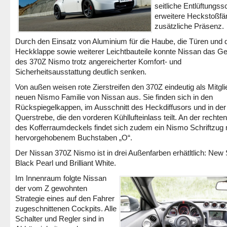
seitliche Entlüftungssc
erweitere Heckstoßfän
zusätzliche Präsenz.
Durch den Einsatz von Aluminium für die Haube, die Türen und 
Heckklappe sowie weiterer Leichtbauteile konnte Nissan das G
des 370Z Nismo trotz angereicherter Komfort- und
Sicherheitsausstattung deutlich senken.
Von außen weisen rote Zierstreifen den 370Z eindeutig als Mitgli
neuen Nismo Familie von Nissan aus. Sie finden sich in den
Rückspiegelkappen, im Ausschnitt des Heckdiffusors und in der
Querstrebe, die den vorderen Kühllufteinlass teilt. An der rechten
des Kofferraumdeckels findet sich zudem ein Nismo Schriftzug m
hervorgehobenem Buchstaben „O“.
Der Nissan 370Z Nismo ist in drei Außenfarben erhätltlich: New S
Black Pearl und Brilliant White.
Im Innenraum folgte Nissan
der vom Z gewohnten
Strategie eines auf den Fahrer
zugeschnittenen Cockpits. Alle
Schalter und Regler sind in