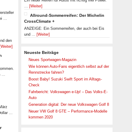
Ein neuer Reifen für Autos mit richtig viel Power.
…
[Weiter]
rsteller
Allround-Sommerreifen: Der Michelin
ei …
CrossClimate +
ANZEIGE: Ein Sommerreifen, der auch bei Eis
und …
[Weiter]
ind den
[Weiter]
Neueste Beiträge
n
Neues Sportwagen-Magazin
Wie können Auto-Fans eigentlich selbst auf der
ekommen.
Rennstrecke fahren?
n …
Boost Baby! Suzuki Swift Sport im Alltags-
Check
Fahrbericht: Volkswagen e-Up! – Das Volks-E-
Auto
Generation digital: Der neue Volkswagen Golf 8
 März
Neuer VW Golf 8 GTE – Performance-Modelle
Dollar …
kommen 2020
r