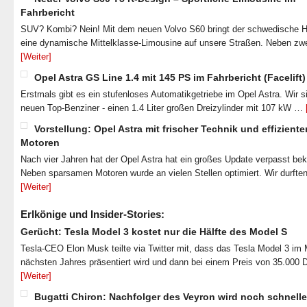
Fahrbericht
SUV? Kombi? Nein! Mit dem neuen Volvo S60 bringt der schwedische He
eine dynamische Mittelklasse-Limousine auf unsere Straßen. Neben zw
[Weiter]
Opel Astra GS Line 1.4 mit 145 PS im Fahrbericht (Facelift)
Erstmals gibt es ein stufenloses Automatikgetriebe im Opel Astra. Wir s
neuen Top-Benziner - einen 1.4 Liter großen Dreizylinder mit 107 kW …
Vorstellung: Opel Astra mit frischer Technik und effiziente
Motoren
Nach vier Jahren hat der Opel Astra hat ein großes Update verpasst b
Neben sparsamen Motoren wurde an vielen Stellen optimiert. Wir durfte
[Weiter]
Erlkönige und Insider-Stories:
Gerücht: Tesla Model 3 kostet nur die Hälfte des Model S
Tesla-CEO Elon Musk teilte via Twitter mit, dass das Tesla Model 3 im
nächsten Jahres präsentiert wird und dann bei einem Preis von 35.000 
[Weiter]
Bugatti Chiron: Nachfolger des Veyron wird noch schnelle