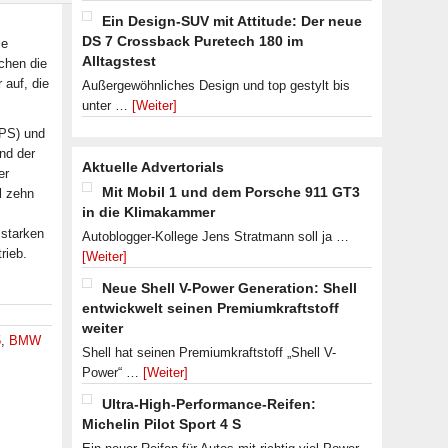
Ein Design-SUV mit Attitude: Der neue
DS 7 Crossback Puretech 180 im
ie
Alltagstest
chen die
 auf, die
Außergewöhnliches Design und top gestylt bis
unter …
[Weiter]
 PS) und
nd der
Aktuelle Advertorials
er
Mit Mobil 1 und dem Porsche 911 GT3
l zehn
in die Klimakammer
 starken
Autoblogger-Kollege Jens Stratmann soll ja …
rieb.
[Weiter]
Neue Shell V-Power Generation: Shell
entwickwelt seinen Premiumkraftstoff
weiter
5
,
BMW
Shell hat seinen Premiumkraftstoff „Shell V-
Power“ …
[Weiter]
Ultra-High-Performance-Reifen:
Michelin Pilot Sport 4 S