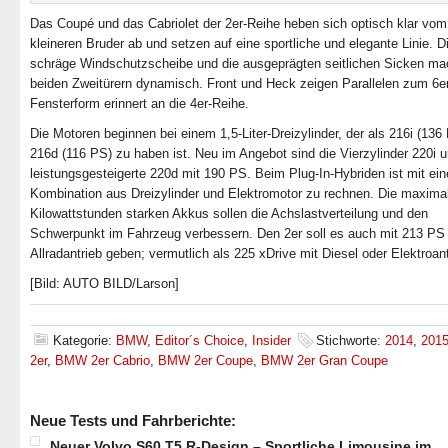
Das Coupé und das Cabriolet der 2er-Reihe heben sich optisch klar vom
kleineren Bruder ab und setzen auf eine sportliche und elegante Linie. D
schräge Windschutzscheibe und die ausgeprägten seitlichen Sicken ma
beiden Zweitürern dynamisch. Front und Heck zeigen Parallelen zum 6er
Fensterform erinnert an die 4er-Reihe.
Die Motoren beginnen bei einem 1,5-Liter-Dreizylinder, der als 216i (136
216d (116 PS) zu haben ist. Neu im Angebot sind die Vierzylinder 220i u
leistungsgesteigerte 220d mit 190 PS. Beim Plug-In-Hybriden ist mit ein
Kombination aus Dreizylinder und Elektromotor zu rechnen. Die maxima
Kilowattstunden starken Akkus sollen die Achslastverteilung und den
Schwerpunkt im Fahrzeug verbessern. Den 2er soll es auch mit 213 PS
Allradantrieb geben; vermutlich als 225 xDrive mit Diesel oder Elektroant
[Bild: AUTO BILD/Larson]
Kategorie:
BMW
,
Editor´s Choice
,
Insider
Stichworte:
2014
,
201
2er
,
BMW 2er Cabrio
,
BMW 2er Coupe
,
BMW 2er Gran Coupe
Neue Tests und Fahrberichte:
Neuer Volvo S60 T5 R-Design – Sportliche Limousine im