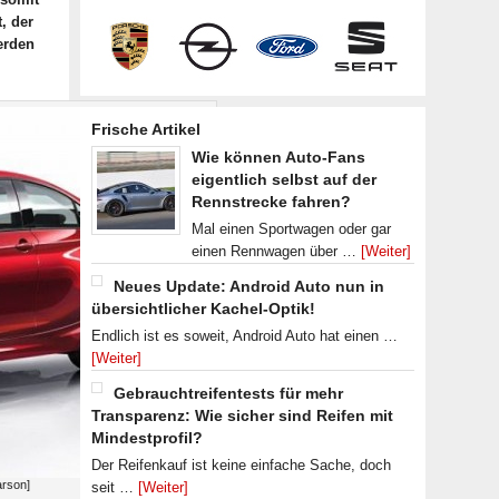
, der
erden
Frische Artikel
Wie können Auto-Fans
eigentlich selbst auf der
Rennstrecke fahren?
Mal einen Sportwagen oder gar
einen Rennwagen über …
[Weiter]
Neues Update: Android Auto nun in
übersichtlicher Kachel-Optik!
Endlich ist es soweit, Android Auto hat einen …
[Weiter]
Gebrauchtreifentests für mehr
Transparenz: Wie sicher sind Reifen mit
Mindestprofil?
Der Reifenkauf ist keine einfache Sache, doch
rson]
seit …
[Weiter]