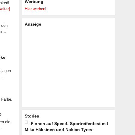
Werbung
eaked!
eiter]
Hier werben!
Anzeige
f den
ahr …
cke
 jagen:
 …
r Farbe,
0
Stories
en die
Finnen auf Speed: Sportreifentest mit
 …
Mika Häkkinen und Nokian Tyres