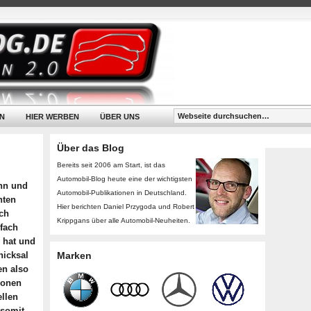
N
HIER WERBEN
ÜBER UNS
Über das Blog
Bereits seit 2006 am Start, ist das
Automobil-Blog heute eine der wichtigsten
inn und
Automobil-Publikationen in Deutschland.
nten
Hier berichten Daniel Przygoda und Robert
ch
Krippgans über alle Automobil-Neuheiten.
nfach
 hat und
hicksal
Marken
en also
ionen
llen
 somit