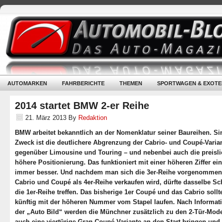
AUTOMARKEN
FAHRBERICHTE
THEMEN
SPORTWAGEN & EXOTE
2014 startet BMW 2-er Reihe
21. März 2013
By
Redaktion
BMW arbeitet bekanntlich an der Nomenklatur seiner Baureihen. S
Zweck ist die deutlichere Abgrenzung der Cabrio- und Coupé-Varia
gegenüber Limousine und Touring – und nebenbei auch die preisli
höhere Positionierung. Das funktioniert mit einer höheren Ziffer ei
immer besser. Und nachdem man sich die 3er-Reihe vorgenommen
Cabrio und Coupé als 4er-Reihe verkaufen wird, dürfte dasselbe Sc
die 1er-Reihe treffen. Das bisherige 1er Coupé und das Cabrio sollt
künftig mit der höheren Nummer vom Stapel laufen. Nach Informat
der „Auto Bild“ werden die Münchner zusätzlich zu den 2-Tür-Mode
auch eine viertürige Gran Coupé-Variante an den Start bringen und