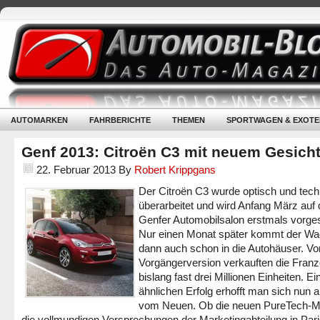
AUTOMARKEN
FAHRBERICHTE
THEMEN
SPORTWAGEN & EXOTE
Genf 2013: Citroën C3 mit neuem Gesich
22. Februar 2013
By
Robert Krippgans
Der Citroën C3 wurde optisch und tech
überarbeitet und wird Anfang März auf
Genfer Automobilsalon erstmals vorgest
Nur einen Monat später kommt der W
dann auch schon in die Autohäuser. Vo
Vorgängerversion verkauften die Fran
bislang fast drei Millionen Einheiten. Ei
ähnlichen Erfolg erhofft man sich nun 
vom Neuen. Ob die neuen PureTech-M
die vollmundigen Versprechungen der Marketingabteilung in Par