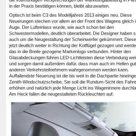
in der Praxis bestätigen können, bleibt abzuwarten.
Optisch ist beim C3 des Modelljahres 2013 einiges neu. Diese
Neuerungen stechen vor allem an der Front des Wagens gleich 
Auge. Der Lufteinlass wurde, wie auch schon bei den
Schwestermodellen, deutlich überarbeitet. Die Designer haben s
auch um die Neugestaltung der Scheinwerfer gekümmert. Diese
jetzt deutlich weiter in Richtung der Kotflügel gezogen und werd
das in die Breite gezogene Markenlogo verbunden. Hinter den
Glasabdeckungen führen LED-Lichtleisten diese Verbindung weit
und sorgen damit außerdem dafür, dass man auch im Hellen gu
anderen Verkehrsteilnehmern wahrgenommen werden kann.
Auffallendste Neuerung ist die bis weit in die Dachpartie hinein
Zenith-Windschutzscheibe. Sie soll die Rundum-Sicht des Fahr
erhöhen und natürlich jede Menge Licht ins Wageninnere durchl
Am Heck fallen die neugestalteten Rückleuchten auf.