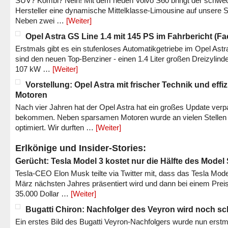
SUV? Kombi? Nein! Mit dem neuen Volvo S60 bringt der schwe
Hersteller eine dynamische Mittelklasse-Limousine auf unsere S
Neben zwei …
[Weiter]
Opel Astra GS Line 1.4 mit 145 PS im Fahrbericht (Fac
Erstmals gibt es ein stufenloses Automatikgetriebe im Opel Astr
sind den neuen Top-Benziner - einen 1.4 Liter großen Dreizylinde
107 kW …
[Weiter]
Vorstellung: Opel Astra mit frischer Technik und effi
Motoren
Nach vier Jahren hat der Opel Astra hat ein großes Update verp
bekommen. Neben sparsamen Motoren wurde an vielen Stellen
optimiert. Wir durften …
[Weiter]
Erlkönige und Insider-Stories:
Gerücht: Tesla Model 3 kostet nur die Hälfte des Model
Tesla-CEO Elon Musk teilte via Twitter mit, dass das Tesla Mode
März nächsten Jahres präsentiert wird und dann bei einem Prei
35.000 Dollar …
[Weiter]
Bugatti Chiron: Nachfolger des Veyron wird noch sc
Ein erstes Bild des Bugatti Veyron-Nachfolgers wurde nun erstm