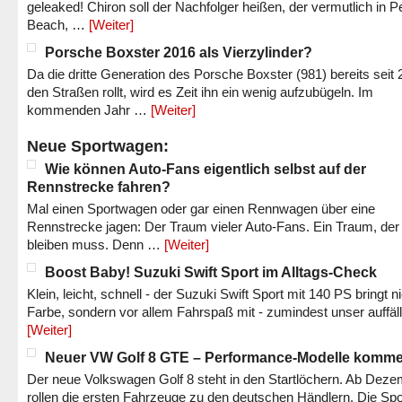
geleaked! Chiron soll der Nachfolger heißen, der vermutlich in P
Beach, …
[Weiter]
Porsche Boxster 2016 als Vierzylinder?
Da die dritte Generation des Porsche Boxster (981) bereits seit 
den Straßen rollt, wird es Zeit ihn ein wenig aufzubügeln. Im
kommenden Jahr …
[Weiter]
Neue Sportwagen:
Wie können Auto-Fans eigentlich selbst auf der
Rennstrecke fahren?
Mal einen Sportwagen oder gar einen Rennwagen über eine
Rennstrecke jagen: Der Traum vieler Auto-Fans. Ein Traum, der
bleiben muss. Denn …
[Weiter]
Boost Baby! Suzuki Swift Sport im Alltags-Check
Klein, leicht, schnell - der Suzuki Swift Sport mit 140 PS bringt n
Farbe, sondern vor allem Fahrspaß mit - zumindest unser auffäl
[Weiter]
Neuer VW Golf 8 GTE – Performance-Modelle komm
Der neue Volkswagen Golf 8 steht in den Startlöchern. Ab Dez
rollen die ersten Fahrzeuge zu den deutschen Händlern. Die Spo