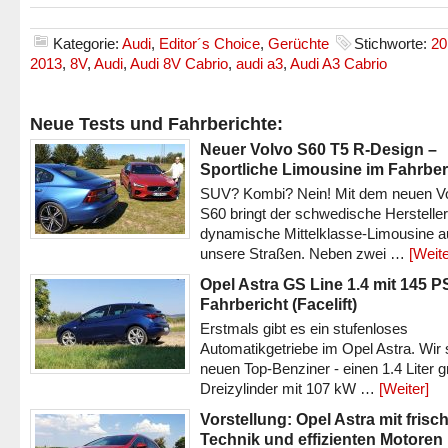
Kategorie:
Audi
,
Editor´s Choice
,
Gerüchte
Stichworte:
20
2013
,
8V
,
Audi
,
Audi 8V Cabrio
,
audi a3
,
Audi A3 Cabrio
Neue Tests und Fahrberichte:
Neuer Volvo S60 T5 R-Design –
Sportliche Limousine im Fahrber
SUV? Kombi? Nein! Mit dem neuen V
S60 bringt der schwedische Hersteller
dynamische Mittelklasse-Limousine a
unsere Straßen. Neben zwei …
[Weite
Opel Astra GS Line 1.4 mit 145 P
Fahrbericht (Facelift)
Erstmals gibt es ein stufenloses
Automatikgetriebe im Opel Astra. Wir 
neuen Top-Benziner - einen 1.4 Liter 
Dreizylinder mit 107 kW …
[Weiter]
Vorstellung: Opel Astra mit frisc
Technik und effizienten Motoren