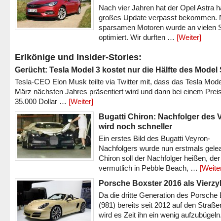
Nach vier Jahren hat der Opel Astra h
großes Update verpasst bekommen.
sparsamen Motoren wurde an vielen S
optimiert. Wir durften …
[Weiter]
Erlkönige und Insider-Stories:
Gerücht: Tesla Model 3 kostet nur die Hälfte des Model
Tesla-CEO Elon Musk teilte via Twitter mit, dass das Tesla Mode
März nächsten Jahres präsentiert wird und dann bei einem Prei
35.000 Dollar …
[Weiter]
Bugatti Chiron: Nachfolger des 
wird noch schneller
Ein erstes Bild des Bugatti Veyron-
Nachfolgers wurde nun erstmals gele
Chiron soll der Nachfolger heißen, der
vermutlich in Pebble Beach, …
[Weite
Porsche Boxster 2016 als Vierzy
Da die dritte Generation des Porsche
(981) bereits seit 2012 auf den Straßen 
wird es Zeit ihn ein wenig aufzubügeln