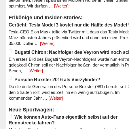
bekommen. Neben sparsamen Motoren wurde an vielen Stellen
optimiert. Wir durften …
[Weiter]
Erlkönige und Insider-Stories:
Gerücht: Tesla Model 3 kostet nur die Hälfte des Model
Tesla-CEO Elon Musk teilte via Twitter mit, dass das Tesla Mode
März nächsten Jahres präsentiert wird und dann bei einem Prei
35.000 Dollar …
[Weiter]
Bugatti Chiron: Nachfolger des Veyron wird noch sc
Ein erstes Bild des Bugatti Veyron-Nachfolgers wurde nun erstm
geleaked! Chiron soll der Nachfolger heißen, der vermutlich in P
Beach, …
[Weiter]
Porsche Boxster 2016 als Vierzylinder?
Da die dritte Generation des Porsche Boxster (981) bereits seit 
den Straßen rollt, wird es Zeit ihn ein wenig aufzubügeln. Im
kommenden Jahr …
[Weiter]
Neue Sportwagen:
Wie können Auto-Fans eigentlich selbst auf der
Rennstrecke fahren?