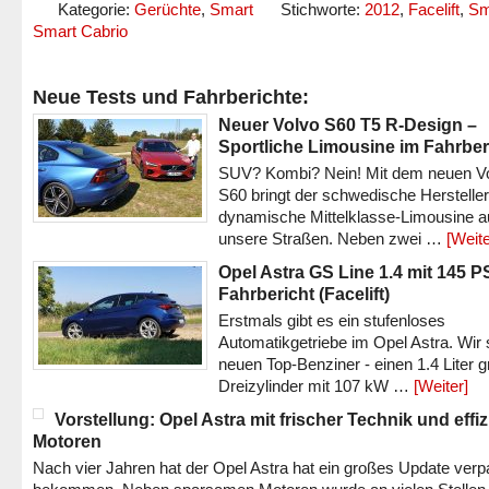
Kategorie:
Gerüchte
,
Smart
Stichworte:
2012
,
Facelift
,
Sm
Smart Cabrio
Neue Tests und Fahrberichte:
Neuer Volvo S60 T5 R-Design –
Sportliche Limousine im Fahrber
SUV? Kombi? Nein! Mit dem neuen V
S60 bringt der schwedische Hersteller
dynamische Mittelklasse-Limousine a
unsere Straßen. Neben zwei …
[Weite
Opel Astra GS Line 1.4 mit 145 P
Fahrbericht (Facelift)
Erstmals gibt es ein stufenloses
Automatikgetriebe im Opel Astra. Wir 
neuen Top-Benziner - einen 1.4 Liter 
Dreizylinder mit 107 kW …
[Weiter]
Vorstellung: Opel Astra mit frischer Technik und effi
Motoren
Nach vier Jahren hat der Opel Astra hat ein großes Update verp