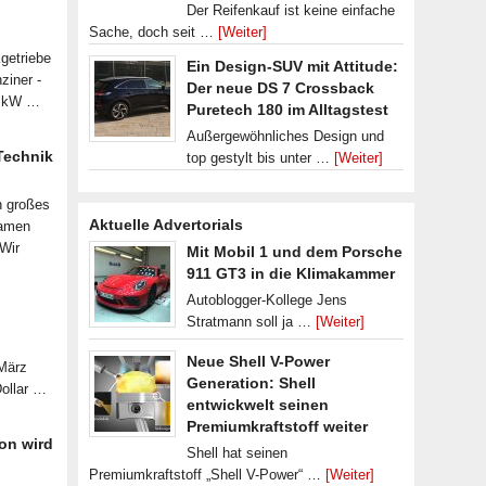
Der Reifenkauf ist keine einfache
Sache, doch seit …
[Weiter]
getriebe
Ein Design-SUV mit Attitude:
ziner -
Der neue DS 7 Crossback
07 kW …
Puretech 180 im Alltagstest
Außergewöhnliches Design und
 Technik
top gestylt bis unter …
[Weiter]
n großes
Aktuelle Advertorials
samen
 Wir
Mit Mobil 1 und dem Porsche
911 GT3 in die Klimakammer
Autoblogger-Kollege Jens
Stratmann soll ja …
[Weiter]
Neue Shell V-Power
 März
Generation: Shell
Dollar …
entwickwelt seinen
Premiumkraftstoff weiter
on wird
Shell hat seinen
Premiumkraftstoff „Shell V-Power“ …
[Weiter]