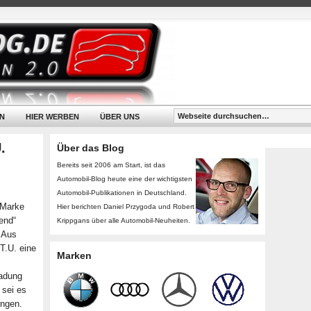
N
HIER WERBEN
ÜBER UNS
.
Über das Blog
Bereits seit 2006 am Start, ist das
Automobil-Blog heute eine der wichtigsten
Automobil-Publikationen in Deutschland.
 Marke
Hier berichten Daniel Przygoda und Robert
end“
Krippgans über alle Automobil-Neuheiten.
 Aus
T.U. eine
Marken
Ladung
 sei es
ingen.