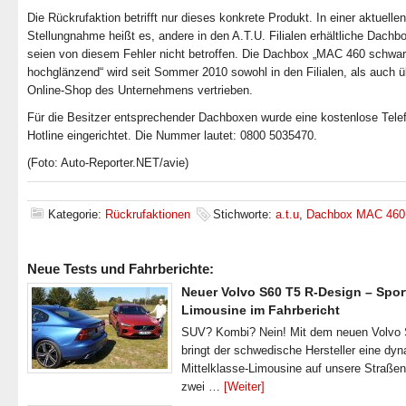
Die Rückrufaktion betrifft nur dieses konkrete Produkt. In einer aktuellen
Stellungnahme heißt es, andere in den A.T.U. Filialen erhältliche Dachb
seien von diesem Fehler nicht betroffen. Die Dachbox „MAC 460 schwa
hochglänzend“ wird seit Sommer 2010 sowohl in den Filialen, als auch 
Online-Shop des Unternehmens vertrieben.
Für die Besitzer entsprechender Dachboxen wurde eine kostenlose Tele
Hotline eingerichtet. Die Nummer lautet: 0800 5035470.
(Foto: Auto-Reporter.NET/avie)
Kategorie:
Rückrufaktionen
Stichworte:
a.t.u
,
Dachbox MAC 460
Neue Tests und Fahrberichte:
Neuer Volvo S60 T5 R-Design – Spor
Limousine im Fahrbericht
SUV? Kombi? Nein! Mit dem neuen Volvo
bringt der schwedische Hersteller eine dy
Mittelklasse-Limousine auf unsere Straße
zwei …
[Weiter]