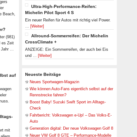
lgers
Ultra-High-Performance-Reifen:
der
Michelin Pilot Sport 4 S
le Beach,
Ein neuer Reifen für Autos mit richtig viel Power.
…
[Weiter]
er?
Allround-Sommerreifen: Der Michelin
ter (981)
CrossClimate +
d es Zeit
n Jahr …
ANZEIGE: Ein Sommerreifen, der auch bei Eis
und …
[Weiter]
Neueste Beiträge
lbst auf
Neues Sportwagen-Magazin
nwagen
Wie können Auto-Fans eigentlich selbst auf der
eler
Rennstrecke fahren?
muss.
Boost Baby! Suzuki Swift Sport im Alltags-
Check
Fahrbericht: Volkswagen e-Up! – Das Volks-E-
lltags-
Auto
Generation digital: Der neue Volkswagen Golf 8
rt mit
Neuer VW Golf 8 GTE – Performance-Modelle
 allem