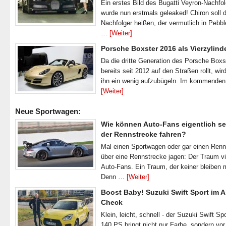
Ein erstes Bild des Bugatti Veyron-Nachfo
wurde nun erstmals geleaked! Chiron soll 
Nachfolger heißen, der vermutlich in Pebb
…
[Weiter]
Porsche Boxster 2016 als Vierzylind
Da die dritte Generation des Porsche Boxs
bereits seit 2012 auf den Straßen rollt, wir
ihn ein wenig aufzubügeln. Im kommende
[Weiter]
Neue Sportwagen:
Wie können Auto-Fans eigentlich se
der Rennstrecke fahren?
Mal einen Sportwagen oder gar einen Ren
über eine Rennstrecke jagen: Der Traum vi
Auto-Fans. Ein Traum, der keiner bleiben 
Denn …
[Weiter]
Boost Baby! Suzuki Swift Sport im A
Check
Klein, leicht, schnell - der Suzuki Swift Spo
140 PS bringt nicht nur Farbe, sondern vor