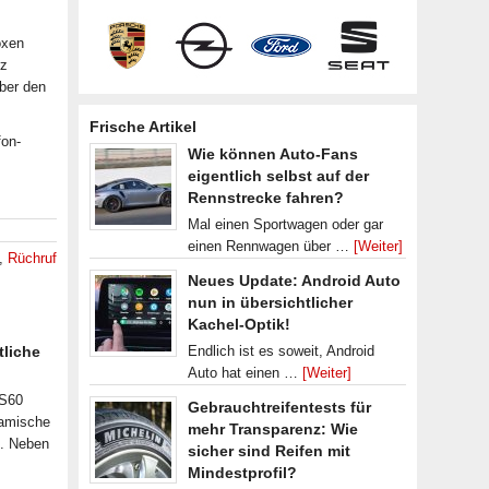
oxen
rz
über den
Frische Artikel
fon-
Wie können Auto-Fans
eigentlich selbst auf der
Rennstrecke fahren?
Mal einen Sportwagen oder gar
einen Rennwagen über …
[Weiter]
,
Rüchruf
Neues Update: Android Auto
nun in übersichtlicher
Kachel-Optik!
tliche
Endlich ist es soweit, Android
Auto hat einen …
[Weiter]
 S60
Gebrauchtreifentests für
namische
mehr Transparenz: Wie
n. Neben
sicher sind Reifen mit
Mindestprofil?