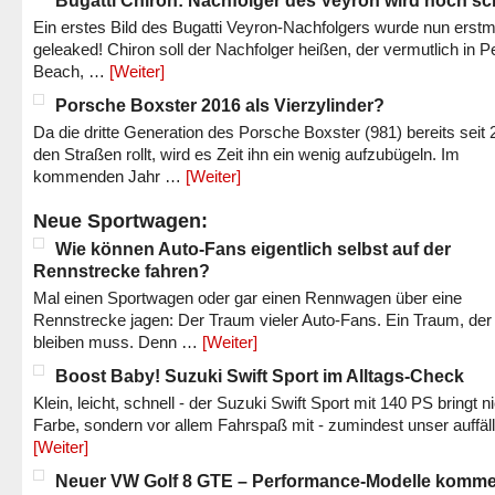
Bugatti Chiron: Nachfolger des Veyron wird noch sc
Ein erstes Bild des Bugatti Veyron-Nachfolgers wurde nun erstm
geleaked! Chiron soll der Nachfolger heißen, der vermutlich in P
Beach, …
[Weiter]
Porsche Boxster 2016 als Vierzylinder?
Da die dritte Generation des Porsche Boxster (981) bereits seit 
den Straßen rollt, wird es Zeit ihn ein wenig aufzubügeln. Im
kommenden Jahr …
[Weiter]
Neue Sportwagen:
Wie können Auto-Fans eigentlich selbst auf der
Rennstrecke fahren?
Mal einen Sportwagen oder gar einen Rennwagen über eine
Rennstrecke jagen: Der Traum vieler Auto-Fans. Ein Traum, der
bleiben muss. Denn …
[Weiter]
Boost Baby! Suzuki Swift Sport im Alltags-Check
Klein, leicht, schnell - der Suzuki Swift Sport mit 140 PS bringt n
Farbe, sondern vor allem Fahrspaß mit - zumindest unser auffäl
[Weiter]
Neuer VW Golf 8 GTE – Performance-Modelle komm