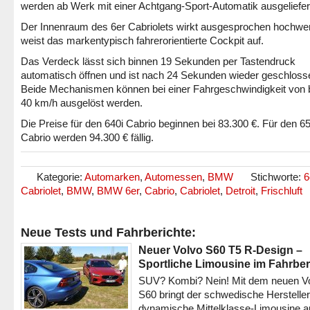
werden ab Werk mit einer Achtgang-Sport-Automatik ausgeliefer
Der Innenraum des 6er Cabriolets wirkt ausgesprochen hochwer
weist das markentypisch fahrerorientierte Cockpit auf.
Das Verdeck lässt sich binnen 19 Sekunden per Tastendruck
automatisch öffnen und ist nach 24 Sekunden wieder geschloss
Beide Mechanismen können bei einer Fahrgeschwindigkeit von 
40 km/h ausgelöst werden.
Die Preise für den 640i Cabrio beginnen bei 83.300 €. Für den 65
Cabrio werden 94.300 € fällig.
Kategorie:
Automarken
,
Automessen
,
BMW
Stichworte:
6
Cabriolet
,
BMW
,
BMW 6er
,
Cabrio
,
Cabriolet
,
Detroit
,
Frischluft
Neue Tests und Fahrberichte:
Neuer Volvo S60 T5 R-Design –
Sportliche Limousine im Fahrber
SUV? Kombi? Nein! Mit dem neuen V
S60 bringt der schwedische Hersteller
dynamische Mittelklasse-Limousine a