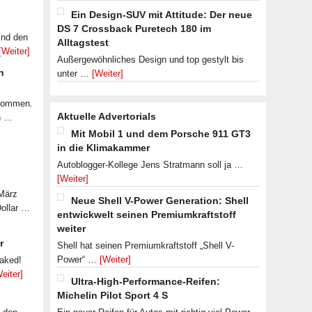
Ein Design-SUV mit Attitude: Der neue
DS 7 Crossback Puretech 180 im
ind den
Alltagstest
[Weiter]
Außergewöhnliches Design und top gestylt bis
n
unter …
[Weiter]
ekommen.
Aktuelle Advertorials
n …
Mit Mobil 1 und dem Porsche 911 GT3
in die Klimakammer
Autoblogger-Kollege Jens Stratmann soll ja …
[Weiter]
 März
Neue Shell V-Power Generation: Shell
Dollar …
entwickwelt seinen Premiumkraftstoff
weiter
r
Shell hat seinen Premiumkraftstoff „Shell V-
Power“ …
[Weiter]
eaked!
eiter]
Ultra-High-Performance-Reifen:
Michelin Pilot Sport 4 S