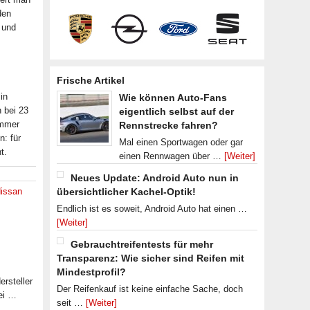
den
l und
Frische Artikel
in
Wie können Auto-Fans
n bei 23
eigentlich selbst auf der
immer
Rennstrecke fahren?
: für
Mal einen Sportwagen oder gar
t.
einen Rennwagen über …
[Weiter]
Neues Update: Android Auto nun in
issan
übersichtlicher Kachel-Optik!
Endlich ist es soweit, Android Auto hat einen …
[Weiter]
Gebrauchtreifentests für mehr
Transparenz: Wie sicher sind Reifen mit
Mindestprofil?
rsteller
Der Reifenkauf ist keine einfache Sache, doch
ei …
seit …
[Weiter]