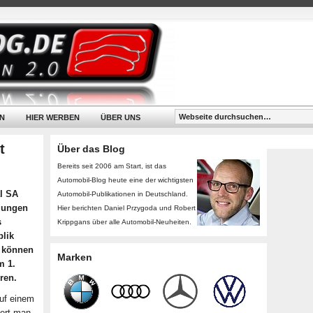
N
HIER WERBEN
ÜBER UNS
t
Über das Blog
Bereits seit 2006 am Start, ist das
Automobil-Blog heute eine der wichtigsten
al SA
Automobil-Publikationen in Deutschland.
llungen
Hier berichten Daniel Przygoda und Robert
s
Krippgans über alle Automobil-Neuheiten.
blik
n können
Marken
m 1.
ren.
auf einem
hert man