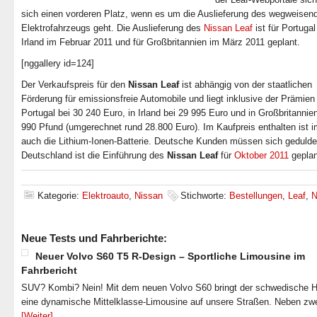
sich einen vorderen Platz, wenn es um die Auslieferung des wegweisen
Elektrofahrzeugs geht. Die Auslieferung des
Nissan Leaf
ist für Portuga
Irland im Februar 2011 und für Großbritannien im März 2011 geplant.
[nggallery id=124]
Der Verkaufspreis für den
Nissan Leaf
ist abhängig von der staatlichen
Förderung für emissionsfreie Automobile und liegt inklusive der Prämien 
Portugal bei 30 240 Euro, in Irland bei 29 995 Euro und in Großbritannie
990 Pfund (umgerechnet rund 28.800 Euro). Im Kaufpreis enthalten ist 
auch die Lithium-Ionen-Batterie. Deutsche Kunden müssen sich gedulden
Deutschland ist die Einführung des
Nissan Leaf
für
Oktober 2011
geplan
Kategorie:
Elektroauto
,
Nissan
Stichworte:
Bestellungen
,
Leaf
,
N
Neue Tests und Fahrberichte:
Neuer Volvo S60 T5 R-Design – Sportliche Limousine im
Fahrbericht
SUV? Kombi? Nein! Mit dem neuen Volvo S60 bringt der schwedische He
eine dynamische Mittelklasse-Limousine auf unsere Straßen. Neben zw
[Weiter]