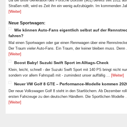
Da die dritte Generation des Porsche Boxster (981) bereits seit 2012 au
Straßen rollt, wird es Zeit ihn ein wenig aufzubügeln. Im kommenden J
[Weiter]
Neue Sportwagen:
Wie können Auto-Fans eigentlich selbst auf der Rennstre
fahren?
Mal einen Sportwagen oder gar einen Rennwagen über eine Rennstrecke
Der Traum vieler Auto-Fans. Ein Traum, der keiner bleiben muss. Denn
[Weiter]
Boost Baby! Suzuki Swift Sport im Alltags-Check
Klein, leicht, schnell - der Suzuki Swift Sport mit 140 PS bringt nicht nu
sondern vor allem Fahrspaß mit - zumindest unser auffällig …
[Weiter]
Neuer VW Golf 8 GTE – Performance-Modelle kommen 202
Der neue Volkswagen Golf 8 steht in den Startlöchern. Ab Dezember roll
ersten Fahrzeuge zu den deutschen Händlern. Die Sportlichen Modelle
[Weiter]