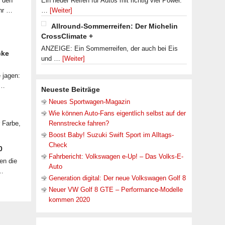
f den
Ein neuer Reifen für Autos mit richtig viel Power.
ahr …
…
[Weiter]
Allround-Sommerreifen: Der Michelin
CrossClimate +
ANZEIGE: Ein Sommerreifen, der auch bei Eis
cke
und …
[Weiter]
 jagen:
 …
Neueste Beiträge
Neues Sportwagen-Magazin
Wie können Auto-Fans eigentlich selbst auf der
r Farbe,
Rennstrecke fahren?
Boost Baby! Suzuki Swift Sport im Alltags-
Check
0
Fahrbericht: Volkswagen e-Up! – Das Volks-E-
en die
Auto
 …
Generation digital: Der neue Volkswagen Golf 8
Neuer VW Golf 8 GTE – Performance-Modelle
kommen 2020