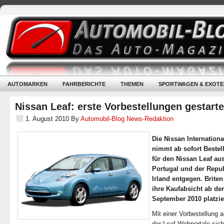
AUTOMARKEN
FAHRBERICHTE
THEMEN
SPORTWAGEN & EXOTE
Nissan Leaf: erste Vorbestellungen gestarte
1. August 2010
By
Automobil-Blog News-Redaktion
Die Nissan Internation
nimmt ab sofort Beste
für den Nissan Leaf au
Portugal und der Repu
Irland entgegen. Brite
ihre Kaufabsicht ab de
September 2010 platzie
Mit einer Vorbestellung 
der Leaf-Webportale sic