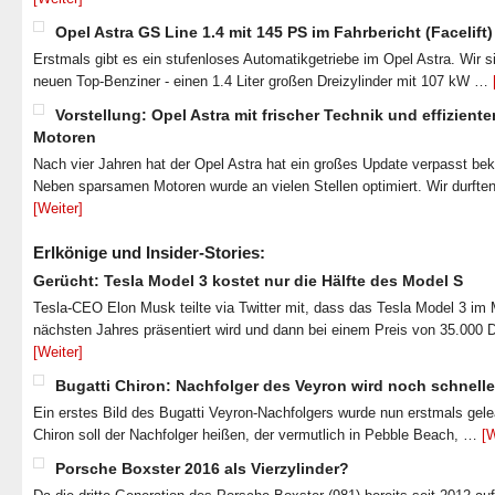
Opel Astra GS Line 1.4 mit 145 PS im Fahrbericht (Facelift)
Erstmals gibt es ein stufenloses Automatikgetriebe im Opel Astra. Wir s
neuen Top-Benziner - einen 1.4 Liter großen Dreizylinder mit 107 kW …
Vorstellung: Opel Astra mit frischer Technik und effiziente
Motoren
Nach vier Jahren hat der Opel Astra hat ein großes Update verpasst b
Neben sparsamen Motoren wurde an vielen Stellen optimiert. Wir durfte
[Weiter]
Erlkönige und Insider-Stories:
Gerücht: Tesla Model 3 kostet nur die Hälfte des Model S
Tesla-CEO Elon Musk teilte via Twitter mit, dass das Tesla Model 3 im
nächsten Jahres präsentiert wird und dann bei einem Preis von 35.000 
[Weiter]
Bugatti Chiron: Nachfolger des Veyron wird noch schnelle
Ein erstes Bild des Bugatti Veyron-Nachfolgers wurde nun erstmals gel
Chiron soll der Nachfolger heißen, der vermutlich in Pebble Beach, …
[W
Porsche Boxster 2016 als Vierzylinder?