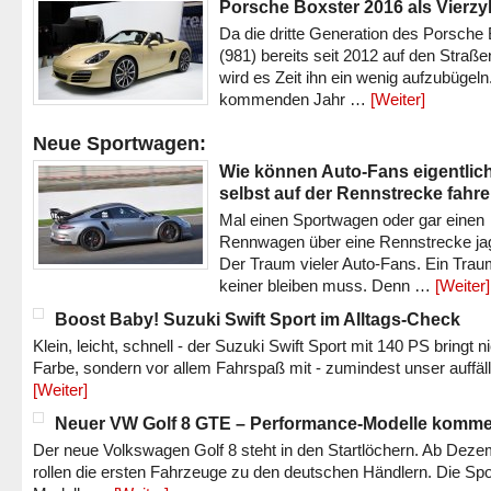
Porsche Boxster 2016 als Vierzy
Da die dritte Generation des Porsche
(981) bereits seit 2012 auf den Straßen 
wird es Zeit ihn ein wenig aufzubügeln
kommenden Jahr …
[Weiter]
Neue Sportwagen:
Wie können Auto-Fans eigentlic
selbst auf der Rennstrecke fahr
Mal einen Sportwagen oder gar einen
Rennwagen über eine Rennstrecke ja
Der Traum vieler Auto-Fans. Ein Trau
keiner bleiben muss. Denn …
[Weiter]
Boost Baby! Suzuki Swift Sport im Alltags-Check
Klein, leicht, schnell - der Suzuki Swift Sport mit 140 PS bringt n
Farbe, sondern vor allem Fahrspaß mit - zumindest unser auffäl
[Weiter]
Neuer VW Golf 8 GTE – Performance-Modelle komm
Der neue Volkswagen Golf 8 steht in den Startlöchern. Ab Dez
rollen die ersten Fahrzeuge zu den deutschen Händlern. Die Spo