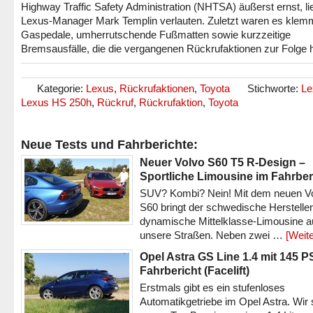
Highway Traffic Safety Administration (NHTSA) äußerst ernst, li
Lexus-Manager Mark Templin verlauten. Zuletzt waren es kle
Gaspedale, umherrutschende Fußmatten sowie kurzzeitige
Bremsausfälle, die die vergangenen Rückrufaktionen zur Folge 
Kategorie:
Lexus
,
Rückrufaktionen
,
Toyota
Stichworte:
Le
Lexus HS 250h
,
Rückruf
,
Rückrufaktion
,
Toyota
Neue Tests und Fahrberichte:
Neuer Volvo S60 T5 R-Design –
Sportliche Limousine im Fahrber
SUV? Kombi? Nein! Mit dem neuen V
S60 bringt der schwedische Hersteller
dynamische Mittelklasse-Limousine a
unsere Straßen. Neben zwei …
[Weite
Opel Astra GS Line 1.4 mit 145 P
Fahrbericht (Facelift)
Erstmals gibt es ein stufenloses
Automatikgetriebe im Opel Astra. Wir 