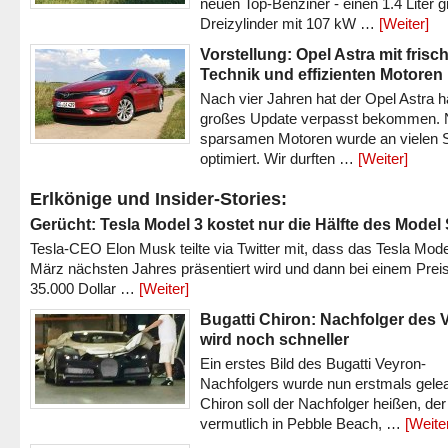
neuen Top-Benziner - einen 1.4 Liter 
Dreizylinder mit 107 kW …
[Weiter]
Vorstellung: Opel Astra mit frisc
Technik und effizienten Motoren
Nach vier Jahren hat der Opel Astra h
großes Update verpasst bekommen.
sparsamen Motoren wurde an vielen S
optimiert. Wir durften …
[Weiter]
Erlkönige und Insider-Stories:
Gerücht: Tesla Model 3 kostet nur die Hälfte des Model
Tesla-CEO Elon Musk teilte via Twitter mit, dass das Tesla Mode
März nächsten Jahres präsentiert wird und dann bei einem Prei
35.000 Dollar …
[Weiter]
Bugatti Chiron: Nachfolger des 
wird noch schneller
Ein erstes Bild des Bugatti Veyron-
Nachfolgers wurde nun erstmals gele
Chiron soll der Nachfolger heißen, der
vermutlich in Pebble Beach, …
[Weite