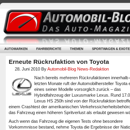
AUTOMARKEN
FAHRBERICHTE
THEMEN
SPORTWAGEN & EXOTE
Erneute Rückrufaktion von Toyota
28. Juni 2010
By
Automobil-Blog News-Redaktion
Nach bereits mehreren Rückrufaktionen innerhalb 
letzten Monate ruft der Automobilhersteller Toyota 
eines seiner Modelle vorsorglich zurück – das
Hybridfahrzeug der Luxusmarke Lexus. Rund 17.
Lexus HS 250h sind von der Rückrufaktion betroffe
einem Crashtest der amerikanischen Verkehrssicherheitsbehörd
das Fahrzeug einen höheren Spritverlust als erlaubt gewesen wä
Auch wenn das Fahrzeug die eigenen Tests ohne besondere
Vorkommnisse bestand, nehme Toyota die Ergebnisse der Natio