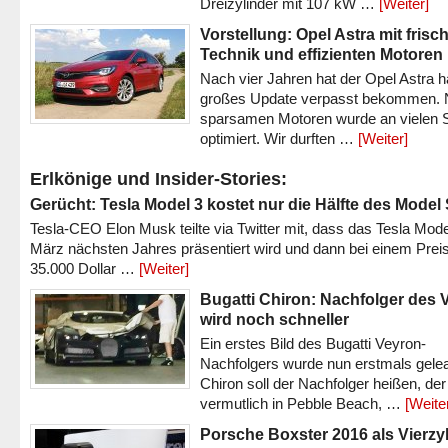
Dreizylinder mit 107 kW …
[Weiter]
Vorstellung: Opel Astra mit frisc
Technik und effizienten Motoren
Nach vier Jahren hat der Opel Astra h
großes Update verpasst bekommen.
sparsamen Motoren wurde an vielen S
optimiert. Wir durften …
[Weiter]
Erlkönige und Insider-Stories:
Gerücht: Tesla Model 3 kostet nur die Hälfte des Model
Tesla-CEO Elon Musk teilte via Twitter mit, dass das Tesla Mode
März nächsten Jahres präsentiert wird und dann bei einem Prei
35.000 Dollar …
[Weiter]
Bugatti Chiron: Nachfolger des 
wird noch schneller
Ein erstes Bild des Bugatti Veyron-
Nachfolgers wurde nun erstmals gele
Chiron soll der Nachfolger heißen, der
vermutlich in Pebble Beach, …
[Weite
Porsche Boxster 2016 als Vierzy