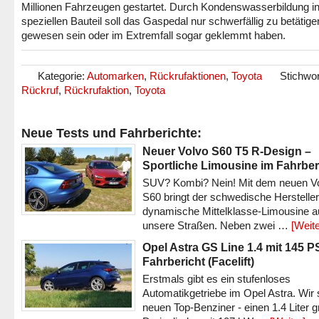
Millionen Fahrzeugen gestartet. Durch Kondenswasserbildung i
speziellen Bauteil soll das Gaspedal nur schwerfällig zu betätige
gewesen sein oder im Extremfall sogar geklemmt haben.
Kategorie:
Automarken
,
Rückrufaktionen
,
Toyota
Stichwor
Rückruf
,
Rückrufaktion
,
Toyota
Neue Tests und Fahrberichte:
Neuer Volvo S60 T5 R-Design –
Sportliche Limousine im Fahrber
SUV? Kombi? Nein! Mit dem neuen V
S60 bringt der schwedische Hersteller
dynamische Mittelklasse-Limousine a
unsere Straßen. Neben zwei …
[Weite
Opel Astra GS Line 1.4 mit 145 P
Fahrbericht (Facelift)
Erstmals gibt es ein stufenloses
Automatikgetriebe im Opel Astra. Wir 
neuen Top-Benziner - einen 1.4 Liter 