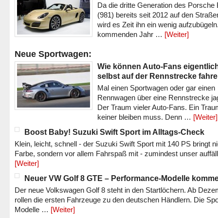
Da die dritte Generation des Porsche
(981) bereits seit 2012 auf den Straßen 
wird es Zeit ihn ein wenig aufzubügeln
kommenden Jahr …
[Weiter]
Neue Sportwagen:
Wie können Auto-Fans eigentlic
selbst auf der Rennstrecke fahr
Mal einen Sportwagen oder gar einen
Rennwagen über eine Rennstrecke ja
Der Traum vieler Auto-Fans. Ein Trau
keiner bleiben muss. Denn …
[Weiter]
Boost Baby! Suzuki Swift Sport im Alltags-Check
Klein, leicht, schnell - der Suzuki Swift Sport mit 140 PS bringt n
Farbe, sondern vor allem Fahrspaß mit - zumindest unser auffäl
[Weiter]
Neuer VW Golf 8 GTE – Performance-Modelle komm
Der neue Volkswagen Golf 8 steht in den Startlöchern. Ab Dez
rollen die ersten Fahrzeuge zu den deutschen Händlern. Die Spo
Modelle …
[Weiter]