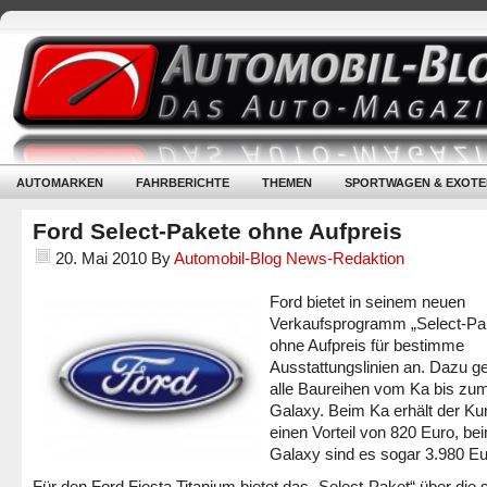
AUTOMARKEN
FAHRBERICHTE
THEMEN
SPORTWAGEN & EXOTE
Ford Select-Pakete ohne Aufpreis
20. Mai 2010
By
Automobil-Blog News-Redaktion
Ford bietet in seinem neuen
Verkaufsprogramm „Select-Pa
ohne Aufpreis für bestimme
Ausstattungslinien an. Dazu g
alle Baureihen vom Ka bis zu
Galaxy. Beim Ka erhält der K
einen Vorteil von 820 Euro, be
Galaxy sind es sogar 3.980 Eu
Für den Ford Fiesta Titanium bietet das „Select-Paket“ über die s