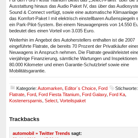
Ausstattung hinaus das Audio Paket IV, das über das Audiosys
Sound & Connect verfügt, sowie eine automatische Klimaanlage
das Komfort-Paket I mit elektrisch einstellbaren Außenspiegeln 
ein Park-Pilot-System. Bei einem Neuwagenpreis von 14.550 E
bedeutet dies einen Vorteil von 3.035 Euro.
Weiterhin im Angebot des Autoherstellers enthalten ist die 2007
eingeführte Flatrate, die bereits 70 Prozent der Privatkäufer eine
Neuwagens in Anspruch nehmen. Die Flatrate gewährleistet ein
vierjährige Finanzierung, sämtliche Wartungen und Inspektionen
80.000 Kilometer und einen Garantie-Schutzbrief sowie eine
Mobilitätsgarantie.
Kategorie:
Automarken
,
Editor´s Choice
,
Ford
Stichworte:
Flatrate
,
Ford
,
Ford Fiesta Titanium
,
Ford Galaxy
,
Ford Ka
,
Kostenersparnis
,
Select
,
Vorteilspaket
Trackbacks
automobil » Twitter Trends
sagt: