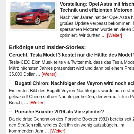
Vorstellung: Opel Astra mit frisc
Technik und effizienten Motoren
Nach vier Jahren hat der Opel Astra h
großes Update verpasst bekommen.
sparsamen Motoren wurde an vielen S
optimiert. Wir durften …
[Weiter]
Erlkönige und Insider-Stories:
Gerücht: Tesla Model 3 kostet nur die Hälfte des Model
Tesla-CEO Elon Musk teilte via Twitter mit, dass das Tesla Mode
März nächsten Jahres präsentiert wird und dann bei einem Prei
35.000 Dollar …
[Weiter]
Bugatti Chiron: Nachfolger des Veyron wird noch sc
Ein erstes Bild des Bugatti Veyron-Nachfolgers wurde nun erstm
geleaked! Chiron soll der Nachfolger heißen, der vermutlich in P
Beach, …
[Weiter]
Porsche Boxster 2016 als Vierzylinder?
Da die dritte Generation des Porsche Boxster (981) bereits seit 
den Straßen rollt, wird es Zeit ihn ein wenig aufzubügeln. Im
kommenden Jahr …
[Weiter]