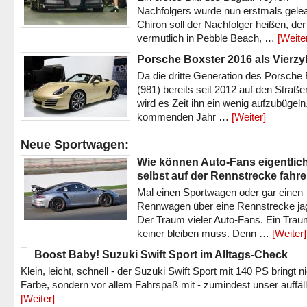
Nachfolgers wurde nun erstmals gele
Chiron soll der Nachfolger heißen, der
vermutlich in Pebble Beach, …
[Weite
Porsche Boxster 2016 als Vierzy
Da die dritte Generation des Porsche
(981) bereits seit 2012 auf den Straßen 
wird es Zeit ihn ein wenig aufzubügeln
kommenden Jahr …
[Weiter]
Neue Sportwagen:
Wie können Auto-Fans eigentlic
selbst auf der Rennstrecke fahr
Mal einen Sportwagen oder gar einen
Rennwagen über eine Rennstrecke ja
Der Traum vieler Auto-Fans. Ein Trau
keiner bleiben muss. Denn …
[Weiter]
Boost Baby! Suzuki Swift Sport im Alltags-Check
Klein, leicht, schnell - der Suzuki Swift Sport mit 140 PS bringt n
Farbe, sondern vor allem Fahrspaß mit - zumindest unser auffäl
[Weiter]