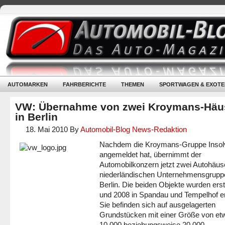
AUTOMARKEN
FAHRBERICHTE
THEMEN
SPORTWAGEN & EXOTE
VW: Übernahme von zwei Kroymans-Häu
in Berlin
18. Mai 2010
By
Automobil-Blog News-Redaktion
Nachdem die Kroymans-Gruppe Insol
angemeldet hat, übernimmt der
Automobilkonzern jetzt zwei Autohäus
niederländischen Unternehmensgruppe
Berlin. Die beiden Objekte wurden ers
und 2008 in Spandau und Tempelhof err
Sie befinden sich auf ausgelagerten
Grundstücken mit einer Größe von et
10.000 beziehungsweise 20.000