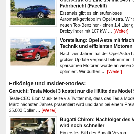
Fahrbericht (Facelift)
Erstmals gibt es ein stufenloses
Automatikgetriebe im Opel Astra. Wir 
neuen Top-Benziner - einen 1.4 Liter 
Dreizylinder mit 107 kW …
[Weiter]
Vorstellung: Opel Astra mit frisc
Technik und effizienten Motoren
Nach vier Jahren hat der Opel Astra h
großes Update verpasst bekommen.
sparsamen Motoren wurde an vielen S
optimiert. Wir durften …
[Weiter]
Erlkönige und Insider-Stories:
Gerücht: Tesla Model 3 kostet nur die Hälfte des Model
Tesla-CEO Elon Musk teilte via Twitter mit, dass das Tesla Mode
März nächsten Jahres präsentiert wird und dann bei einem Prei
35.000 Dollar …
[Weiter]
Bugatti Chiron: Nachfolger des 
wird noch schneller
Ein erstes Bild des Bugatti Veyron-