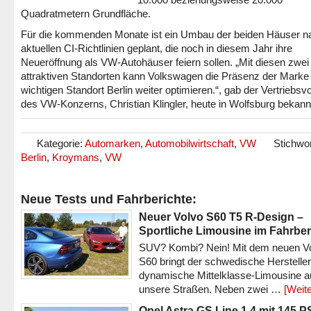
Quadratmetern Grundfläche.
Für die kommenden Monate ist ein Umbau der beiden Häuser n
aktuellen CI-Richtlinien geplant, die noch in diesem Jahr ihre
Neueröffnung als VW-Autohäuser feiern sollen. „Mit diesen zwei
attraktiven Standorten kann Volkswagen die Präsenz der Mark
wichtigen Standort Berlin weiter optimieren.“, gab der Vertriebsv
des VW-Konzerns, Christian Klingler, heute in Wolfsburg bekann
Kategorie:
Automarken
,
Automobilwirtschaft
,
VW
Stichwor
Berlin
,
Kroymans
,
VW
Neue Tests und Fahrberichte:
Neuer Volvo S60 T5 R-Design –
Sportliche Limousine im Fahrber
SUV? Kombi? Nein! Mit dem neuen V
S60 bringt der schwedische Hersteller
dynamische Mittelklasse-Limousine a
unsere Straßen. Neben zwei …
[Weite
Opel Astra GS Line 1.4 mit 145 P