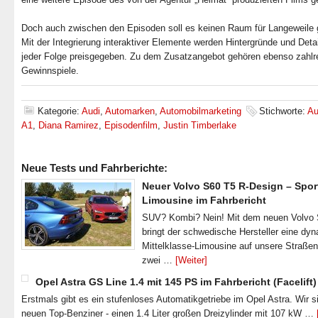
Doch auch zwischen den Episoden soll es keinen Raum für Langeweile 
Mit der Integrierung interaktiver Elemente werden Hintergründe und Deta
jeder Folge preisgegeben. Zu dem Zusatzangebot gehören ebenso zahlr
Gewinnspiele.
Kategorie:
Audi
,
Automarken
,
Automobilmarketing
Stichworte:
Au
A1
,
Diana Ramirez
,
Episodenfilm
,
Justin Timberlake
Neue Tests und Fahrberichte:
Neuer Volvo S60 T5 R-Design – Spor
Limousine im Fahrbericht
SUV? Kombi? Nein! Mit dem neuen Volvo
bringt der schwedische Hersteller eine dy
Mittelklasse-Limousine auf unsere Straße
zwei …
[Weiter]
Opel Astra GS Line 1.4 mit 145 PS im Fahrbericht (Facelift)
Erstmals gibt es ein stufenloses Automatikgetriebe im Opel Astra. Wir s
neuen Top-Benziner - einen 1.4 Liter großen Dreizylinder mit 107 kW …