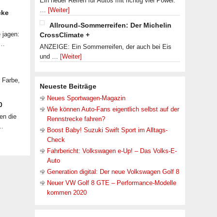
Ein neuer Reifen für Autos mit richtig viel Power.
…
[Weiter]
cke
Allround-Sommerreifen: Der Michelin
 jagen:
CrossClimate +
 …
ANZEIGE: Ein Sommerreifen, der auch bei Eis
und …
[Weiter]
r Farbe,
Neueste Beiträge
Neues Sportwagen-Magazin
0
Wie können Auto-Fans eigentlich selbst auf der
en die
Rennstrecke fahren?
 …
Boost Baby! Suzuki Swift Sport im Alltags-
Check
Fahrbericht: Volkswagen e-Up! – Das Volks-E-
Auto
Generation digital: Der neue Volkswagen Golf 8
Neuer VW Golf 8 GTE – Performance-Modelle
kommen 2020