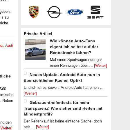
geben.
ils zu
eiche
Frische Artikel
Wie können Auto-Fans
di
,
Audi
eigentlich selbst auf der
Rennstrecke fahren?
Mal einen Sportwagen oder gar
einen Rennwagen über …
[Weiter]
Neues Update: Android Auto nun in
tliche
übersichtlicher Kachel-Optik!
Endlich ist es soweit, Android Auto hat einen …
 S60
[Weiter]
namische
n. Neben
Gebrauchtreifentests für mehr
Transparenz: Wie sicher sind Reifen mit
Mindestprofil?
Der Reifenkauf ist keine einfache Sache, doch
ind den
seit …
[Weiter]
[Weiter]