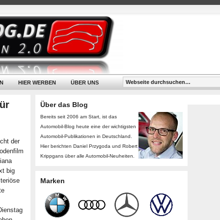
N
HIER WERBEN
ÜBER UNS
ür
Über das Blog
Bereits seit 2006 am Start, ist das
Automobil-Blog heute eine der wichtigsten
Automobil-Publikationen in Deutschland.
cht der
Hier berichten Daniel Przygoda und Robert
odenfilm
Krippgans über alle Automobil-Neuheiten.
Diana
xt big
steriöse
Marken
te
Dienstag
eben.