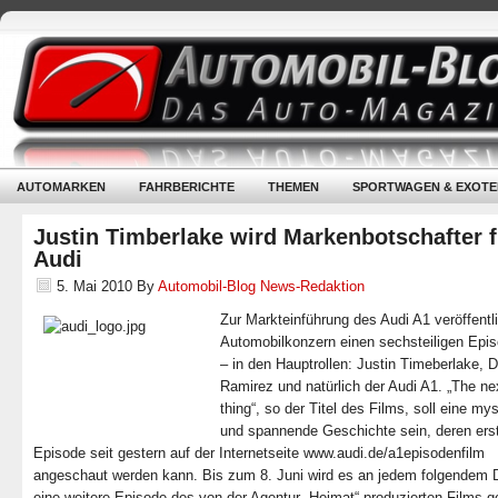
AUTOMARKEN
FAHRBERICHTE
THEMEN
SPORTWAGEN & EXOTE
Justin Timberlake wird Markenbotschafter f
Audi
5. Mai 2010
By
Automobil-Blog News-Redaktion
Zur Markteinführung des Audi A1 veröffentli
Automobilkonzern einen sechsteiligen Epis
– in den Hauptrollen: Justin Timeberlake, 
Ramirez und natürlich der Audi A1. „The ne
thing“, so der Titel des Films, soll eine my
und spannende Geschichte sein, deren ers
Episode seit gestern auf der Internetseite www.audi.de/a1episodenfilm
angeschaut werden kann. Bis zum 8. Juni wird es an jedem folgendem 
eine weitere Episode des von der Agentur „Heimat“ produzierten Films g