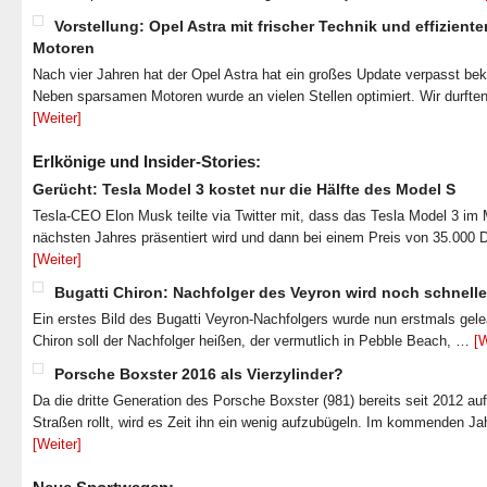
Vorstellung: Opel Astra mit frischer Technik und effiziente
Motoren
Nach vier Jahren hat der Opel Astra hat ein großes Update verpasst b
Neben sparsamen Motoren wurde an vielen Stellen optimiert. Wir durfte
[Weiter]
Erlkönige und Insider-Stories:
Gerücht: Tesla Model 3 kostet nur die Hälfte des Model S
Tesla-CEO Elon Musk teilte via Twitter mit, dass das Tesla Model 3 im
nächsten Jahres präsentiert wird und dann bei einem Preis von 35.000 
[Weiter]
Bugatti Chiron: Nachfolger des Veyron wird noch schnelle
Ein erstes Bild des Bugatti Veyron-Nachfolgers wurde nun erstmals gel
Chiron soll der Nachfolger heißen, der vermutlich in Pebble Beach, …
[W
Porsche Boxster 2016 als Vierzylinder?
Da die dritte Generation des Porsche Boxster (981) bereits seit 2012 au
Straßen rollt, wird es Zeit ihn ein wenig aufzubügeln. Im kommenden J
[Weiter]