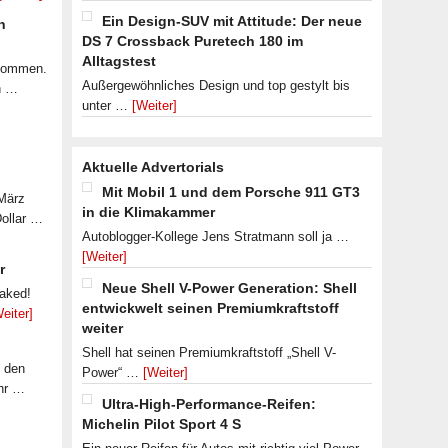
Ein Design-SUV mit Attitude: Der neue
n
DS 7 Crossback Puretech 180 im
Alltagstest
ekommen.
Außergewöhnliches Design und top gestylt bis
n …
unter …
[Weiter]
Aktuelle Advertorials
Mit Mobil 1 und dem Porsche 911 GT3
 März
in die Klimakammer
Dollar …
Autoblogger-Kollege Jens Stratmann soll ja …
[Weiter]
r
Neue Shell V-Power Generation: Shell
eaked!
entwickwelt seinen Premiumkraftstoff
eiter]
weiter
Shell hat seinen Premiumkraftstoff „Shell V-
f den
Power“ …
[Weiter]
ahr …
Ultra-High-Performance-Reifen:
Michelin Pilot Sport 4 S