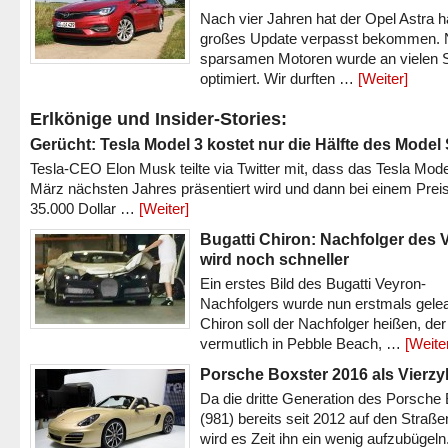
Nach vier Jahren hat der Opel Astra h
großes Update verpasst bekommen.
sparsamen Motoren wurde an vielen S
optimiert. Wir durften …
[Weiter]
Erlkönige und Insider-Stories:
Gerücht: Tesla Model 3 kostet nur die Hälfte des Model
Tesla-CEO Elon Musk teilte via Twitter mit, dass das Tesla Mode
März nächsten Jahres präsentiert wird und dann bei einem Prei
35.000 Dollar …
[Weiter]
Bugatti Chiron: Nachfolger des 
wird noch schneller
Ein erstes Bild des Bugatti Veyron-
Nachfolgers wurde nun erstmals gele
Chiron soll der Nachfolger heißen, der
vermutlich in Pebble Beach, …
[Weite
Porsche Boxster 2016 als Vierzy
Da die dritte Generation des Porsche
(981) bereits seit 2012 auf den Straßen 
wird es Zeit ihn ein wenig aufzubügeln