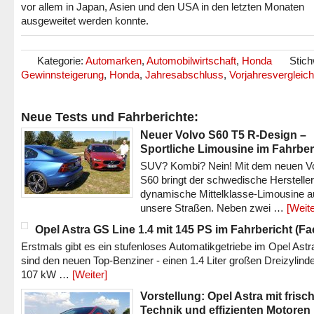
vor allem in Japan, Asien und den USA in den letzten Monaten
ausgeweitet werden konnte.
Kategorie:
Automarken
,
Automobilwirtschaft
,
Honda
Stich
Gewinnsteigerung
,
Honda
,
Jahresabschluss
,
Vorjahresvergleich
Neue Tests und Fahrberichte:
Neuer Volvo S60 T5 R-Design –
Sportliche Limousine im Fahrber
SUV? Kombi? Nein! Mit dem neuen V
S60 bringt der schwedische Hersteller
dynamische Mittelklasse-Limousine a
unsere Straßen. Neben zwei …
[Weite
Opel Astra GS Line 1.4 mit 145 PS im Fahrbericht (Fac
Erstmals gibt es ein stufenloses Automatikgetriebe im Opel Astr
sind den neuen Top-Benziner - einen 1.4 Liter großen Dreizylinde
107 kW …
[Weiter]
Vorstellung: Opel Astra mit frisc
Technik und effizienten Motoren