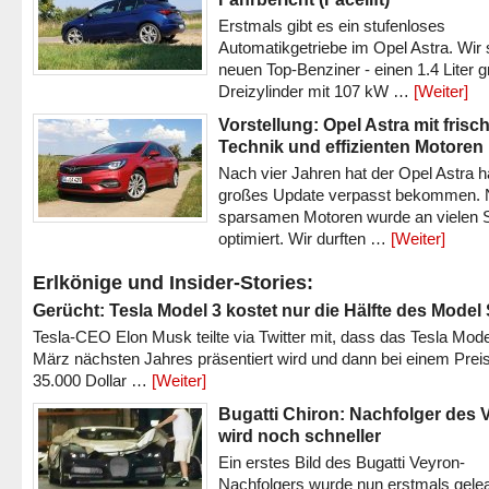
Erstmals gibt es ein stufenloses
Automatikgetriebe im Opel Astra. Wir 
neuen Top-Benziner - einen 1.4 Liter 
Dreizylinder mit 107 kW …
[Weiter]
Vorstellung: Opel Astra mit frisc
Technik und effizienten Motoren
Nach vier Jahren hat der Opel Astra h
großes Update verpasst bekommen.
sparsamen Motoren wurde an vielen S
optimiert. Wir durften …
[Weiter]
Erlkönige und Insider-Stories:
Gerücht: Tesla Model 3 kostet nur die Hälfte des Model
Tesla-CEO Elon Musk teilte via Twitter mit, dass das Tesla Mode
März nächsten Jahres präsentiert wird und dann bei einem Prei
35.000 Dollar …
[Weiter]
Bugatti Chiron: Nachfolger des 
wird noch schneller
Ein erstes Bild des Bugatti Veyron-
Nachfolgers wurde nun erstmals gele