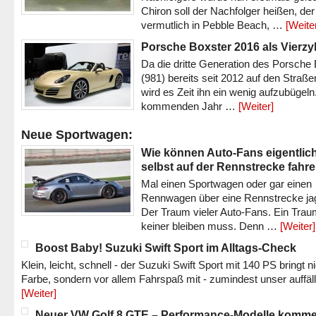
Chiron soll der Nachfolger heißen, der
vermutlich in Pebble Beach, …
[Weite
Porsche Boxster 2016 als Vierzy
Da die dritte Generation des Porsche
(981) bereits seit 2012 auf den Straßen 
wird es Zeit ihn ein wenig aufzubügeln
kommenden Jahr …
[Weiter]
Neue Sportwagen:
Wie können Auto-Fans eigentlic
selbst auf der Rennstrecke fahr
Mal einen Sportwagen oder gar einen
Rennwagen über eine Rennstrecke ja
Der Traum vieler Auto-Fans. Ein Trau
keiner bleiben muss. Denn …
[Weiter]
Boost Baby! Suzuki Swift Sport im Alltags-Check
Klein, leicht, schnell - der Suzuki Swift Sport mit 140 PS bringt n
Farbe, sondern vor allem Fahrspaß mit - zumindest unser auffäl
[Weiter]
Neuer VW Golf 8 GTE – Performance-Modelle komm