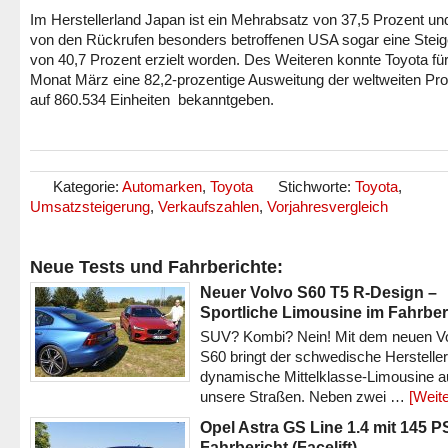
Im Herstellerland Japan ist ein Mehrabsatz von 37,5 Prozent un
von den Rückrufen besonders betroffenen USA sogar eine Stei
von 40,7 Prozent erzielt worden. Des Weiteren konnte Toyota fü
Monat März eine 82,2-prozentige Ausweitung der weltweiten Pro
auf 860.534 Einheiten bekanntgeben.
Kategorie:
Automarken
,
Toyota
Stichworte:
Toyota
,
Umsatzsteigerung
,
Verkaufszahlen
,
Vorjahresvergleich
Neue Tests und Fahrberichte:
Neuer Volvo S60 T5 R-Design –
Sportliche Limousine im Fahrber
SUV? Kombi? Nein! Mit dem neuen V
S60 bringt der schwedische Hersteller
dynamische Mittelklasse-Limousine a
unsere Straßen. Neben zwei …
[Weite
Opel Astra GS Line 1.4 mit 145 P
Fahrbericht (Facelift)